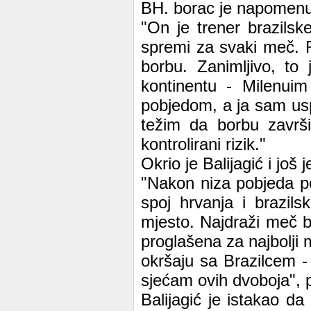
BH. borac je napomenu
"On je trener brazils
spremi za svaki meč. 
borbu. Zanimljivo, to
kontinentu - Milenuim
pobjedom, a ja sam uspi
težim da borbu završ
kontrolirani rizik."
Okrio je Balijagić i još 
"Nakon niza pobjeda po
spoj hrvanja i brazils
mjesto. Najdraži meč bi
proglašena za najbolji 
okršaju sa Brazilcem 
sjećam ovih dvoboja", p
Balijagić je istakao d