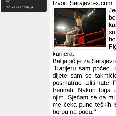
Svijet
Izvor: Sarajevo-x.com
Društvo i ekonomija
Je
be
ka
su
bo
Fi
karijera.
Balijagić je za Sarajevo
"Karijeru sam počeo u 
dijete sam se takmiči
posmatrao Ulitimate F
trenirati. Nakon toga
njim. Sjećam se da mi j
me čeka puno teških i
borbu na podu."