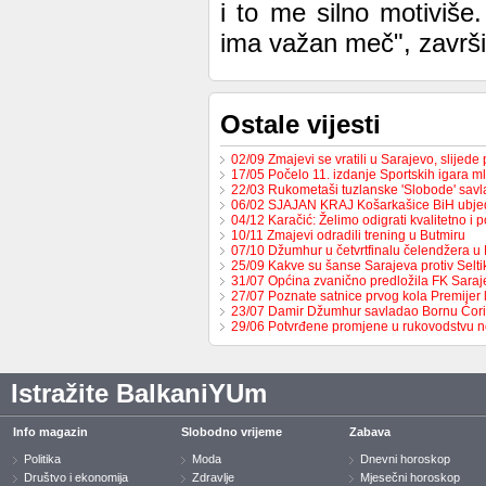
i to me silno motiviše.
ima važan meč", završi
Ostale vijesti
02/09 Zmajevi se vratili u Sarajevo, slijed
17/05 Počelo 11. izdanje Sportskih igara m
22/03 Rukometaši tuzlanske 'Slobode' sav
06/02 SJAJAN KRAJ Košarkašice BiH ubj
04/12 Karačić: Želimo odigrati kvalitetno i 
10/11 Zmajevi odradili trening u Butmiru
07/10 Džumhur u četvrtfinalu čelendžera u 
25/09 Kakve su šanse Sarajeva protiv Selt
31/07 Općina zvanično predložila FK Sara
27/07 Poznate satnice prvog kola Premijer
23/07 Damir Džumhur savladao Bornu Ćor
29/06 Potvrđene promjene u rukovodstvu 
Istražite BalkaniYUm
Info magazin
Slobodno vrijeme
Zabava
Politika
Moda
Dnevni horoskop
Društvo i ekonomija
Zdravlje
Mjesečni horoskop