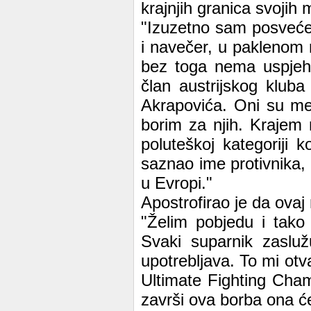
krajnjih granica svojih
"Izuzetno sam posveće
i navečer, u paklenom 
bez toga nema uspjeh
član austrijskog kluba
Akrapovića. Oni su me 
borim za njih. Krajem
poluteškoj kategoriji 
saznao ime protivnika, a
u Evropi."
Apostrofirao je da ovaj
"Želim pobjedu i tako
Svaki suparnik zasluž
upotrebljava. To mi otv
Ultimate Fighting Cham
završi ova borba ona će 