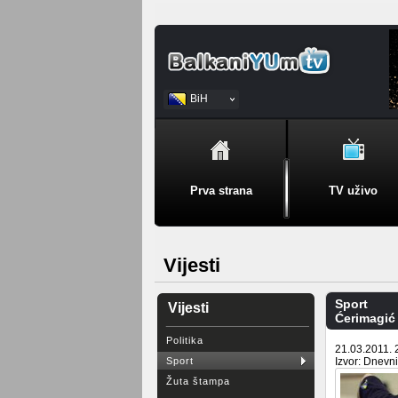
BiH
Srpski
Prva strana
TV uživo
Vijesti
Sport
Vijesti
Ćerimagić 
Politika
21.03.2011. 
Sport
Izvor: Dnevn
Žuta štampa