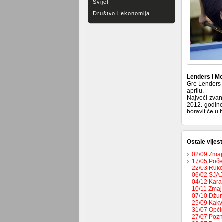
Svijet
Društvo i ekonomija
Lenders i Mo
Gre Lenders (
aprilu.
Najveći zvan
2012. godine
boravit će u
Ostale vijest
02/09 Zmaje
17/05 Počel
22/03 Ruko
06/02 SJA
04/12 Karač
10/11 Zmaje
07/10 Džum
25/09 Kakv
31/07 Opći
27/07 Pozn