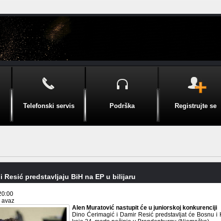
Telefonski servis
Podrška
Registrujte se
i Resić predstavljaju BiH na EP u bilijaru
20:00
i avaz
Alen Muratović nastupit će u juniorskoj konkurenciji
Dino Ćerimagić i Damir Resić predstavljat će Bosnu i 