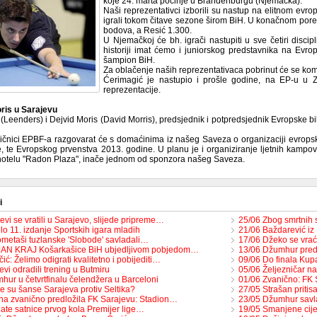
koje 24. marta počinje u Brandenburgu (Njemačka).
Naši reprezentativci izborili su nastup na elitnom evro
igrali tokom čitave sezone širom BiH. U konačnom pore
bodova, a Resić 1.300.
U Njemačkoj će bh. igrači nastupiti u sve četiri discip
historiji imat ćemo i juniorskog predstavnika na Evrop
šampion BiH.
Za oblačenje naših reprezentativaca pobrinut će se ko
Ćerimagić je nastupio i prošle godine, na EP-u u 
reprezentacije.
ris u Sarajevu
Leenders) i Dejvid Moris (David Morris), predsjednik i potpredsjednik Evropske bil
ičnici EPBF-a razgovarat će s domaćinima iz našeg Saveza o organizaciji evropskog
, te Evropskog prvenstva 2013. godine. U planu je i organiziranje ljetnih kampov
 hotelu "Radon Plaza", inače jednom od sponzora našeg Saveza.
i
vi se vratili u Sarajevo, slijede pripreme…
25/06 Zbog smrtnih
o 11. izdanje Sportskih igara mladih
21/06 Baždarević iz
metaši tuzlanske 'Slobode' savladali…
17/06 Džeko se vra
JAN KRAJ Košarkašice BiH ubjedljivom pobjedom…
13/06 Džumhur pre
ić: Želimo odigrati kvalitetno i pobijediti…
09/06 Do finala Ku
vi odradili trening u Butmiru
05/06 Željezničar n
hur u četvrtfinalu čelendžera u Barceloni
01/06 Zvanično: FK 
e su šanse Sarajeva protiv Seltika?
27/05 Strašan pritis
na zvanično predložila FK Sarajevu: Stadion…
23/05 Džumhur savl
ate satnice prvog kola Premijer lige…
19/05 Smanjene cije