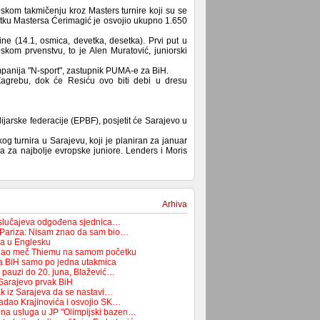
pskom takmičenju kroz Masters turnire koji su se
tku Mastersa Ćerimagić je osvojio ukupno 1.650
line (14.1, osmica, devetka, desetka). Prvi put u
skom prvenstvu, to je Alen Muratović, juniorski
mpanija "N-sport", zastupnik PUMA-e za BiH.
Zagrebu, dok će Resiću ovo biti debi u dresu
ijarske federacije (EPBF), posjetit će Sarajevo u
 turnira u Sarajevu, koji je planiran za januar
a za najbolje evropske juniore. Lenders i Moris
Arhiva
 slučajeva odgođena sjednica…
 Pariza: Nisam znao da sam bio…
ća u Englesku
dao meč Thiemu na samom početku
pa BiH samo po jedna utakmica
a pauzi do 20. juna, Blažević…
Sarajevo prvak BiH
ak iz Sarajeva da se nastavi…
adao Krajinovića i osvojio SK…
na usluga u JP "Olimpijski bazen…