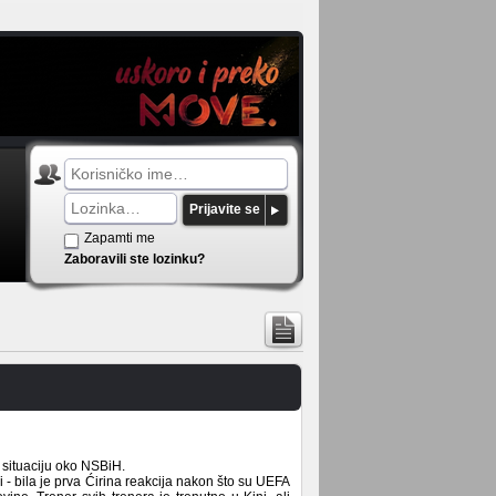
Prijavite se
Zapamti me
Zaboravili ste lozinku?
i situaciju oko NSBiH.
i - bila je prva Ćirina reakcija nakon što su UEFA