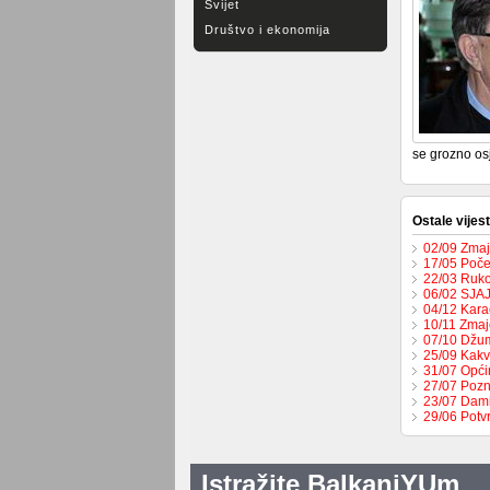
Svijet
Društvo i ekonomija
se grozno os
Ostale vijest
02/09 Zmaje
17/05 Počel
22/03 Ruko
06/02 SJA
04/12 Karač
10/11 Zmaje
07/10 Džum
25/09 Kakv
31/07 Opći
27/07 Pozn
23/07 Dami
29/06 Potv
Istražite BalkaniYUm