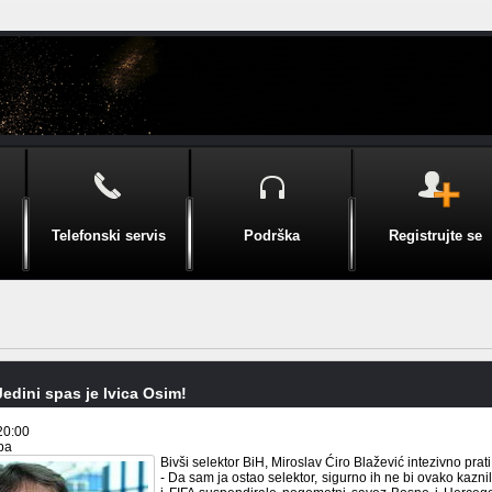
Telefonski servis
Podrška
Registrujte se
Jedini spas je Ivica Osim!
20:00
.ba
Bivši selektor BiH, Miroslav Ćiro Blažević intezivno prat
- Da sam ja ostao selektor, sigurno ih ne bi ovako kaznil