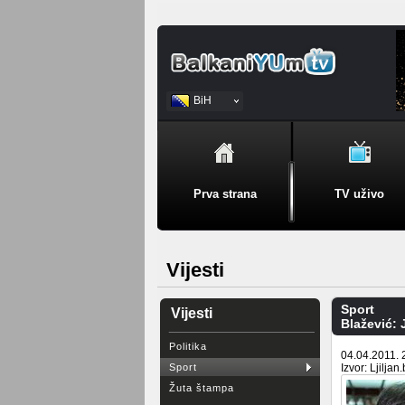
BiH
Srpski
Prva strana
TV uživo
Vijesti
Sport
Vijesti
Blažević: 
Politika
04.04.2011. 
Sport
Izvor: Ljiljan
Žuta štampa