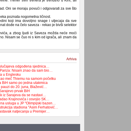
ne. Trener svih trenera je trenutno u Kini, ali
rad. Oni se moraju povući i odgovarati za sve što
 neka poznata nogometna ličnost.
edini koji ima dovoljno snage i utjecaja da sve
at dođe na čelo saveza - rekao je bivši selektor
iševića, a zbog ljudi iz Saveza možda neće moći
ašno. Nisam se čuo ni s kim od igrača, ali znam da
Arhiva
 slučajeva odgođena sjednica…
 Pariza: Nisam znao da sam bio…
ća u Englesku
dao meč Thiemu na samom početku
pa BiH samo po jedna utakmica
a pauzi do 20. juna, Blažević…
Sarajevo prvak BiH
ak iz Sarajeva da se nastavi…
adao Krajinovića i osvojio SK…
na usluga u JP "Olimpijski bazen…
strukcija stadiona "Asim Ferhatović…
astavak natjecanja u Premijer…