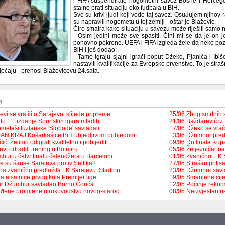
i FIFA suspendirale nogometni savez Bosne i Hercegovi
stalno prati situaciju oko fudbala u BiH.
Sve su krivi ljudi koji vode taj savez. Osuđujem njihov 
su napravili nogometu u toj zemlji - oštar je Blažević.
Ćiro smatra kako situaciju u savezu može riješiti samo
- Osim jedini može sve spasiti. Čini mi se da je on j
ponovno pokrene. UEFA i FIFA izgleda žele da neko pozn
BiH i još dodao:
- Tamo igraju sjajni igrači poput Džeke, Pjanića i Ib
nastaviti kvalifikacije za Evropsko prvenstvo. To je str
jećaju - prenosi Blaževićevu 24.sata.
i
vi se vratili u Sarajevo, slijede pripreme…
25/06 Zbog smrtnih
o 11. izdanje Sportskih igara mladih
21/06 Baždarević iz
metaši tuzlanske 'Slobode' savladali…
17/06 Džeko se vra
JAN KRAJ Košarkašice BiH ubjedljivom pobjedom…
13/06 Džumhur pre
ić: Želimo odigrati kvalitetno i pobijediti…
09/06 Do finala Ku
vi odradili trening u Butmiru
05/06 Željezničar n
hur u četvrtfinalu čelendžera u Barceloni
01/06 Zvanično: FK 
e su šanse Sarajeva protiv Seltika?
27/05 Strašan pritis
na zvanično predložila FK Sarajevu: Stadion…
23/05 Džumhur savl
ate satnice prvog kola Premijer lige…
19/05 Smanjene cije
r Džumhur savladao Bornu Ćorića
12/05 Počinje rekon
rđene promjene u rukovodstvu novog-starog…
08/05 Neizvjestan n