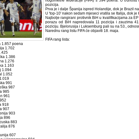
nogometne federacije (FIFA) s 594 poena. U odnosu 
pozicija.
Prva je i dalje Španija ispred Holandije, dok je Brazil 
U 'top-10' nakon sedam mjeseci vratila se Italija, dok j
Najbolje rangirani protivnik BiH u kvalifikacijama za E
porazu od BiH napredovala 11 pozicija i zauzima 41.
poziciju. Bjelorusija i Luksemburg pali su na 53., odnos
Narednu rang listu FIFA će objaviti 18. maja.
FIFA rang lista:
ja 1.857 poena
ija 1.702
1.425
čka 1.386
ina 1.276
ska 1.163
j 1.094
al 1.052
a 1.019
tska 991
veška 987
ka 985
an 961
 952
a 918
ja 907
enija 903
ija 896
ncuska 883
ralija 876
unija 607