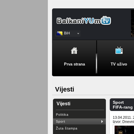
BiH
Srpski
Prva strana
TV uživo
Vijesti
Sport
Vijesti
FIFA-rang 
Politika
13.04.2011. 
Sport
Izvor: Dnevn
Žuta štampa