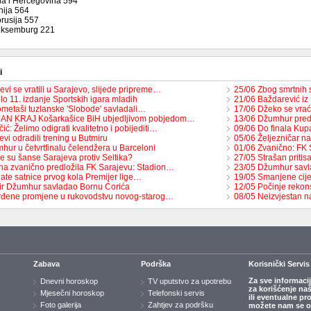
na i Hercegovina 594
nija 564
orusija 557
Luksemburg 221
i
vi se vratili u Sarajevo, slijede pripreme…
25/06 Zbog smrtnih
o 11. izdanje Sportskih igara mladih
21/06 Baždarević iz
metaši tuzlanske 'Slobode' savladali…
17/06 Džeko se vra
JAN KRAJ Košarkašice BiH ubjedljivom pobjedom…
13/06 Džumhur pre
ić: Želimo odigrati kvalitetno i pobijediti…
09/06 Do finala Ku
vi odradili trening u Butmiru
05/06 Željezničar n
hur u četvrtfinalu čelendžera u Barceloni
01/06 Zvanično: FK 
e su šanse Sarajeva protiv Seltika?
27/05 Strašan pritis
na zvanično predložila FK Sarajevu: Stadion…
23/05 Džumhur savl
ate satnice prvog kola Premijer lige…
19/05 Smanjene cije
r Džumhur savladao Bornu Ćorića
12/05 Počinje rekon
rđene promjene u rukovodstvu novog-starog…
08/05 Neizvjestan n
Zabava
Podrška
Korisnički Servis
Za sve informaci
Dnevni horoskop
TV uputstvo za upotrebu
za korišćenje na
Mjesečni horoskop
Telefonski servis
ili eventualne pr
Foto galerija
Zahtjev za podršku
možete nam se ob