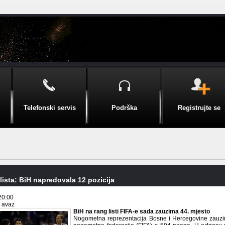
Telefonski servis
Podrška
Registrujte se
lista: BiH napredovala 12 pozicija
20:00
i avaz
BiH na rang listi FIFA-e sada zauzima 44. mjesto
Nogometna reprezentacija Bosne i Hercegovine zauzi