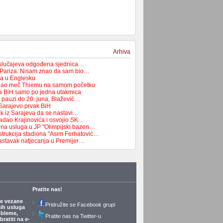
Arhiva
 slučajeva odgođena sjednica…
 Pariza: Nisam znao da sam bio…
ća u Englesku
dao meč Thiemu na samom početku
pa BiH samo po jedna utakmica
a pauzi do 20. juna, Blažević…
Sarajevo prvak BiH
ak iz Sarajeva da se nastavi…
adao Krajinovića i osvojio SK…
na usluga u JP "Olimpijski bazen…
strukcija stadiona "Asim Ferhatović…
astavak natjecanja u Premijer…
Pratite nas!
je vezane
Pridružite se Facebook grupi
ših usluga
obleme,
Pratite nas na Twitter-u
ratiti na e-