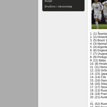
Svijet
Društvo i ekonomija
1. (1) Špani
2. (2) Holand
3. (5) Brazil 
4. (3) Njema
5. (4) Argent
6. (6) Engle
7. (7) Urugva
8. (9) Portug
9. (11) Italij
10. (8) Hrva
11. (11) Nor
12. (10) Grč
13. (15) Jap
14. (14) Čile
15. (16) Gan
16. (20) Srbi
17. (17) Slov
18. (13) Rus
19. (18) Fra
20. (21) Aust
....
41. (52) Rum