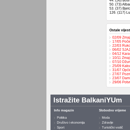
44. (56) Bos
50. (73) Alba
53. (37) Bjel
126. (117) 
Ostale vijest
02/09 Zmaje
17/05 Počel
22/03 Ruko
06/02 SJA
04/12 Karač
10/11 Zmaje
07/10 Džum
25/09 Kakv
31/07 Opći
27/07 Pozn
23/07 Dami
29/06 Potv
Istražite BalkaniYUm
Info magazin
Slobodno vrijeme
Politika
Moda
Društvo i ekonomija
Zdravlje
Sport
Turistički vodič