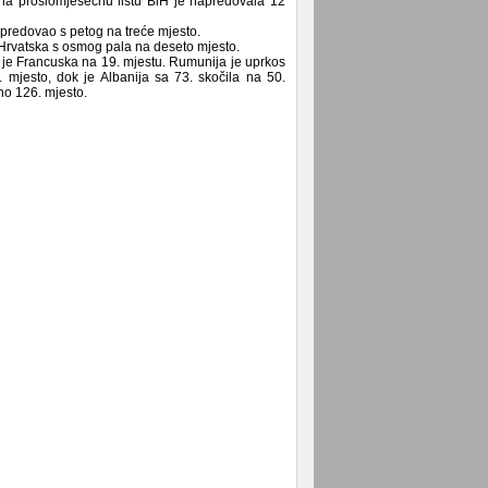
na prošlomjesečnu listu BiH je napredovala 12
napredovao s petog na treće mjesto.
e Hrvatska s osmog pala na deseto mjesto.
P je Francuska na 19. mjestu. Rumunija je uprkos
 mjesto, dok je Albanija sa 73. skočila na 50.
no 126. mjesto.