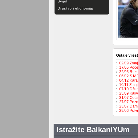
Svijet
Društvo i ekonomija
Ostale vijest
02/09 Zmaje
17/05 Počel
22/03 Ruko
06/02 SJA
04/12 Karač
10/11 Zmaje
07/10 Džum
25/09 Kakv
31/07 Opći
27/07 Pozn
23/07 Dami
29/06 Potv
Istražite BalkaniYUm