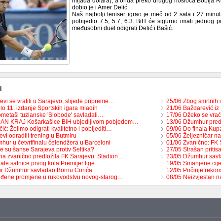
hiljada dolara), a onda preko drugog nosioca Bobija R
dobio je i Amer Delić.
Naš najbolji teniser igrao je meč od 2 sata i 27 minu
pobijedio 7:5, 5:7, 6:3. BiH će sigurno imati jednog p
međusobni duel odigrati Delić i Bašić.
i
vi se vratili u Sarajevo, slijede pripreme…
25/06 Zbog smrtnih
o 11. izdanje Sportskih igara mladih
21/06 Baždarević iz
metaši tuzlanske 'Slobode' savladali…
17/06 Džeko se vra
JAN KRAJ Košarkašice BiH ubjedljivom pobjedom…
13/06 Džumhur pre
ić: Želimo odigrati kvalitetno i pobijediti…
09/06 Do finala Ku
vi odradili trening u Butmiru
05/06 Željezničar n
hur u četvrtfinalu čelendžera u Barceloni
01/06 Zvanično: FK 
e su šanse Sarajeva protiv Seltika?
27/05 Strašan pritis
na zvanično predložila FK Sarajevu: Stadion…
23/05 Džumhur savl
ate satnice prvog kola Premijer lige…
19/05 Smanjene cije
r Džumhur savladao Bornu Ćorića
12/05 Počinje rekon
rđene promjene u rukovodstvu novog-starog…
08/05 Neizvjestan n