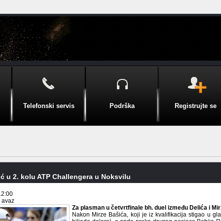
Telefonski servis
Podrška
Registrujte se
ić u 2. kolu ATP Challengera u Noksvilu
12:00
i avaz
Za plasman u četvrtfinale bh. duel između Delića i Mi
Nakon Mirze Bašića, koji je iz kvalifikacija stigao u g