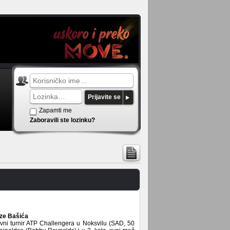
Prijavite se
Zapamti me
Zaboravili ste lozinku?
rze Bašića
lavni turnir ATP Challengera u Noksvilu (SAD, 50