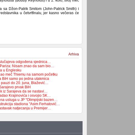
ejnoldsa (Bobby Reynolds) i u 2. kolo, svoj meč
ta sa Džon-Patrik Smitom (John-Patrick Smith) i
redstavnika u četvrtfinalu, jer kasno večeras će
Arhiva
 slučajeva odgođena sjednica…
 Pariza: Nisam znao da sam bio…
ća u Englesku
dao meč Thiemu na samom početku
pa BiH samo po jedna utakmica
a pauzi do 20. juna, Blažević…
Sarajevo prvak BiH
ak iz Sarajeva da se nastavi…
adao Krajinovića i osvojio SK…
na usluga u JP "Olimpijski bazen…
strukcija stadiona "Asim Ferhatović…
astavak natjecanja u Premijer…