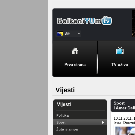
BiH
Srpski
Prva strana
TV uživo
Vijesti
Sport
Vijesti
I Amer Del
Politika
10.11.2011. 
Sport
Izvor: Dnevn
Žuta štampa