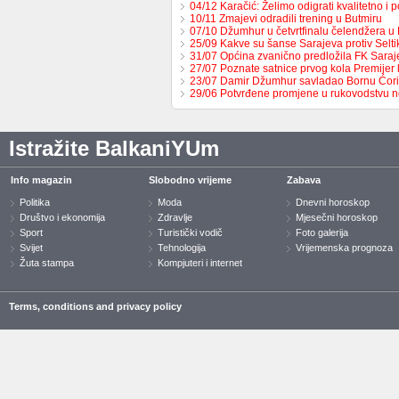
04/12 Karačić: Želimo odigrati kvalitetno i 
10/11 Zmajevi odradili trening u Butmiru
07/10 Džumhur u četvrtfinalu čelendžera u 
25/09 Kakve su šanse Sarajeva protiv Selt
31/07 Općina zvanično predložila FK Sara
27/07 Poznate satnice prvog kola Premijer
23/07 Damir Džumhur savladao Bornu Ćor
29/06 Potvrđene promjene u rukovodstvu 
Istražite BalkaniYUm
Info magazin
Slobodno vrijeme
Zabava
Politika
Moda
Dnevni horoskop
Društvo i ekonomija
Zdravlje
Mjesečni horoskop
Sport
Turistički vodič
Foto galerija
Svijet
Tehnologija
Vrijemenska prognoza
Žuta stampa
Kompjuteri i internet
Terms, conditions and privacy policy