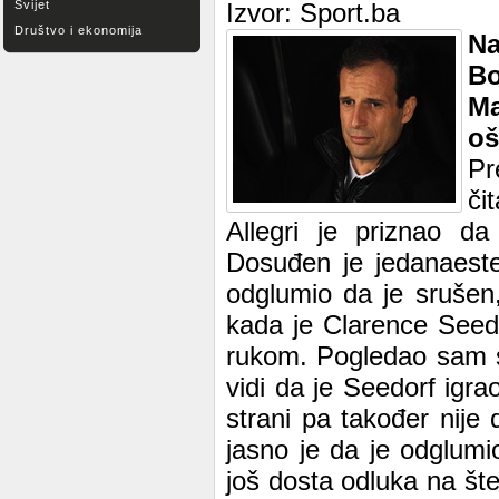
Svijet
Izvor: Sport.ba
Društvo i ekonomija
Na
Bo
Ma
oš
Pr
či
Allegri je priznao d
Dosuđen je jedanaester
odglumio da je srušen
kada je Clarence Seed
rukom. Pogledao sam 
vidi da je Seedorf igrao
strani pa također nije
jasno je da je odglumi
još dosta odluka na šte