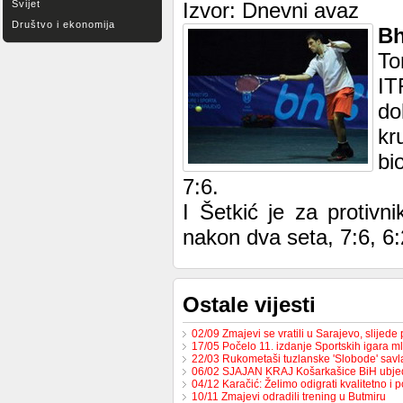
Svijet
Izvor: Dnevni avaz
Društvo i ekonomija
Bh
To
IT
do
kr
bi
7:6.
I Šetkić je za protivn
nakon dva seta, 7:6, 6:
Ostale vijesti
02/09 Zmajevi se vratili u Sarajevo, slijed
17/05 Počelo 11. izdanje Sportskih igara m
22/03 Rukometaši tuzlanske 'Slobode' sav
06/02 SJAJAN KRAJ Košarkašice BiH ubj
04/12 Karačić: Želimo odigrati kvalitetno i 
10/11 Zmajevi odradili trening u Butmiru