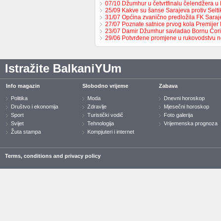
07/10 Džumhur u četvrtfinalu čelendžera u 
25/09 Kakve su šanse Sarajeva protiv Selt
31/07 Općina zvanično predložila FK Sara
27/07 Poznate satnice prvog kola Premijer
23/07 Damir Džumhur savladao Bornu Ćor
29/06 Potvrđene promjene u rukovodstvu 
Istražite BalkaniYUm
Info magazin
Slobodno vrijeme
Zabava
Politika
Moda
Dnevni horoskop
Društvo i ekonomija
Zdravlje
Mjesečni horoskop
Sport
Turistički vodič
Foto galerija
Svijet
Tehnologija
Vrijemenska prognoza
Žuta stampa
Kompjuteri i internet
Terms, conditions and privacy policy