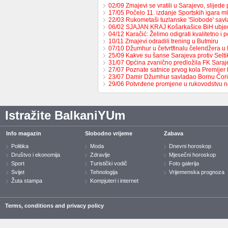
02/09 Zmajevi se vratili u Sarajevo, slijed
17/05 Počelo 11. izdanje Sportskih igara m
22/03 Rukometaši tuzlanske 'Slobode' sav
06/02 SJAJAN KRAJ Košarkašice BiH ubj
04/12 Karačić: Želimo odigrati kvalitetno i 
10/11 Zmajevi odradili trening u Butmiru
07/10 Džumhur u četvrtfinalu čelendžera u 
25/09 Kakve su šanse Sarajeva protiv Selt
31/07 Općina zvanično predložila FK Sara
27/07 Poznate satnice prvog kola Premijer
23/07 Damir Džumhur savladao Bornu Ćor
29/06 Potvrđene promjene u rukovodstvu 
Istražite BalkaniYUm
Info magazin
Slobodno vrijeme
Zabava
Politika
Moda
Dnevni horoskop
Društvo i ekonomija
Zdravlje
Mjesečni horoskop
Sport
Turistički vodič
Foto galerija
Svijet
Tehnologija
Vrijemenska prognoza
Žuta stampa
Kompjuteri i internet
Terms, conditions and privacy policy