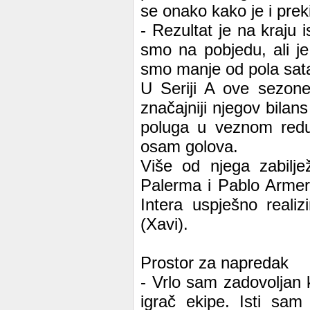
se onako kako je i prek
- Rezultat je na kraju 
smo na pobjedu, ali j
smo manje od pola sata
U Seriji A ove sezone
značajniji njegov bilan
poluga u veznom redu,
osam golova.
Više od njega zabiljež
Palerma i Pablo Armer
Intera uspješno reali
(Xavi).
Prostor za napredak
- Vrlo sam zadovoljan k
igrač ekipe. Isti sa