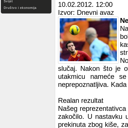
Svijet
10.02.2012. 12:00
Društvo i ekonomija
Izvor: Dnevni avaz
Ne
Na
bo
ka
st
No
slučaj. Nakon što je 
utakmicu nameće se 
neprepoznatljiva. Kada 
Realan rezultat
Našeg reprezentativca j
zakočilo. U nastavku u
prekinuta zbog kiše, za