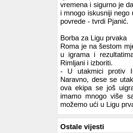
vremena i sigurno je da
i mnogo iskusniji nego 
povrede - tvrdi Pjanić.
Borba za Ligu prvaka
Roma je na šestom mjest
u igrama i rezultati
Rimljani i izboriti.
- U utakmici protiv I
Naravno, dese se utak
ova ekipa se još uig
imamo mnogo više sa
možemo ući u Ligu prvak
Ostale vijesti