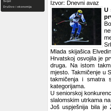
Svijet
Izvor: Dnevni avaz
Društvo i ekonomija
U 
pr
Bo
ne
me
Sr
Mlada skijašica Elvedi
Hrvatskoj osvojila je p
druga. Na istom takmi
mjesto. Takmičenje u S
takmičenja i smatra 
kategorijama.
U seniorskoj konkurenci
slalomskim utrkama na Z
Još uspješnija bila je