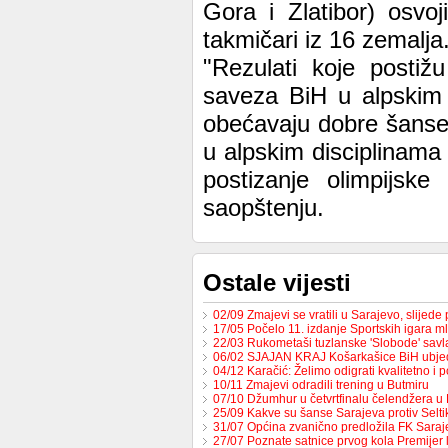
Gora i Zlatibor) osvoj
takmičari iz 16 zemalja
"Rezulati koje postiž
saveza BiH u alpskim d
obećavaju dobre šanse 
u alpskim disciplinam
postizanje olimpijs
saopštenju.
Ostale vijesti
02/09 Zmajevi se vratili u Sarajevo, slijed
17/05 Počelo 11. izdanje Sportskih igara m
22/03 Rukometaši tuzlanske 'Slobode' sav
06/02 SJAJAN KRAJ Košarkašice BiH ubj
04/12 Karačić: Želimo odigrati kvalitetno i 
10/11 Zmajevi odradili trening u Butmiru
07/10 Džumhur u četvrtfinalu čelendžera u 
25/09 Kakve su šanse Sarajeva protiv Selt
31/07 Općina zvanično predložila FK Sara
27/07 Poznate satnice prvog kola Premijer