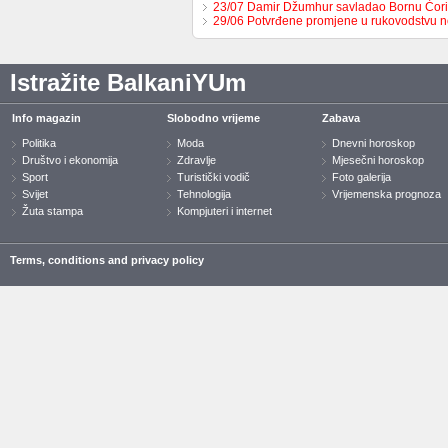
23/07 Damir Džumhur savladao Bornu Ćor
29/06 Potvrđene promjene u rukovodstvu 
Istražite BalkaniYUm
Info magazin
Slobodno vrijeme
Zabava
Politika
Moda
Dnevni horoskop
Društvo i ekonomija
Zdravlje
Mjesečni horoskop
Sport
Turistički vodič
Foto galerija
Svijet
Tehnologija
Vrijemenska prognoza
Žuta stampa
Kompjuteri i internet
Terms, conditions and privacy policy