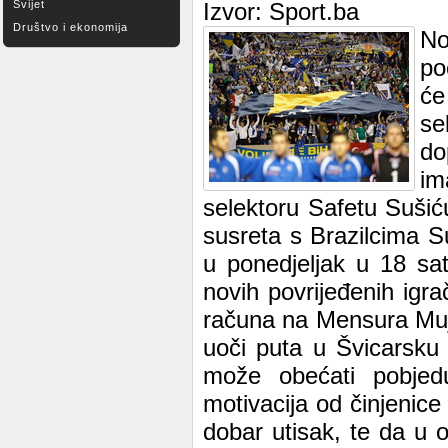
Svijet
Izvor: Sport.ba
Društvo i ekonomija
No
po
će
se
do
im
selektoru Safetu Sušiću
susreta s Brazilcima S
u ponedjeljak u 18 sa
novih povrijeđenih igr
računa na Mensura Mujd
uoči puta u Švicarsku 
može obećati pobjedu
motivacija od činjenice
dobar utisak, te da u 