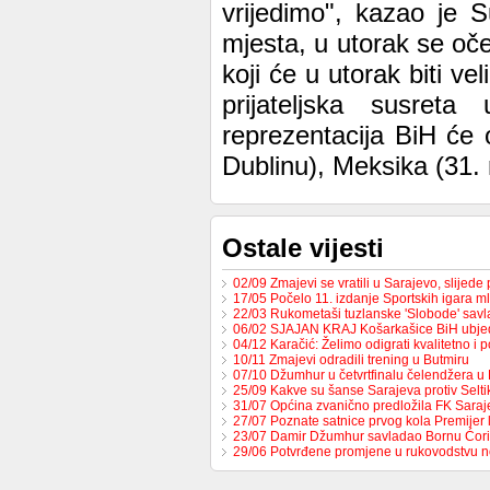
vrijedimo", kazao je 
mjesta, u utorak se oč
koji će u utorak biti 
prijateljska susret
reprezentacija BiH će 
Dublinu), Meksika (31. 
Ostale vijesti
02/09 Zmajevi se vratili u Sarajevo, slijed
17/05 Počelo 11. izdanje Sportskih igara m
22/03 Rukometaši tuzlanske 'Slobode' sav
06/02 SJAJAN KRAJ Košarkašice BiH ubj
04/12 Karačić: Želimo odigrati kvalitetno i 
10/11 Zmajevi odradili trening u Butmiru
07/10 Džumhur u četvrtfinalu čelendžera u 
25/09 Kakve su šanse Sarajeva protiv Selt
31/07 Općina zvanično predložila FK Sara
27/07 Poznate satnice prvog kola Premijer
23/07 Damir Džumhur savladao Bornu Ćor
29/06 Potvrđene promjene u rukovodstvu 