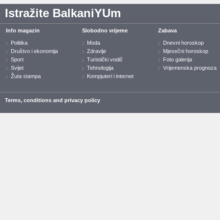
Istražite BalkaniYUm
Info magazin
Slobodno vrijeme
Zabava
Politika
Moda
Dnevni horoskop
Društvo i ekonomija
Zdravlje
Mjesečni horoskop
Sport
Turistički vodič
Foto galerija
Svijet
Tehnologija
Vrijemenska prognoza
Žuta stampa
Kompjuteri i internet
Terms, conditions and privacy policy