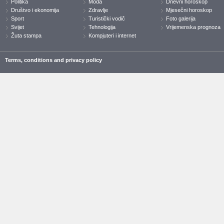
Politika
Moda
Dnevni horoskop
Društvo i ekonomija
Zdravlje
Mjesečni horoskop
Sport
Turistički vodič
Foto galerija
Svijet
Tehnologija
Vrijemenska prognoza
Žuta stampa
Kompjuteri i internet
Terms, conditions and privacy policy