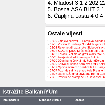
4. Mladost 3 1 2 202:2
5. Bosna ASA BHT 3 1
6. Čapljina Lasta 4 0 4
Ostale vijesti
02/09 Zmajevi se vratili u Sarajevo, slijed
17/05 Počelo 11. izdanje Sportskih igara m
22/03 Rukometaši tuzlanske 'Slobode' sav
06/02 SJAJAN KRAJ Košarkašice BiH ubj
04/12 Karačić: Želimo odigrati kvalitetno i 
10/11 Zmajevi odradili trening u Butmiru
07/10 Džumhur u četvrtfinalu čelendžera u 
25/09 Kakve su šanse Sarajeva protiv Selt
31/07 Općina zvanično predložila FK Sara
27/07 Poznate satnice prvog kola Premijer
23/07 Damir Džumhur savladao Bornu Ćor
29/06 Potvrđene promjene u rukovodstvu 
Istražite BalkaniYUm
Info magazin
Slobodno vrijeme
Zabava