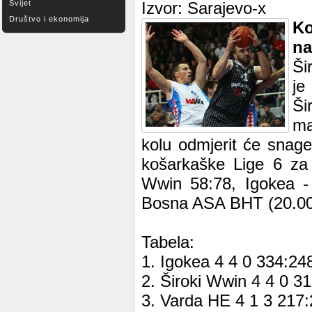
Svijet
Izvor: Sarajevo-x
Društvo i ekonomija
Ko
na
Ši
je
Ši
ma
kolu odmjerit će snage
košarkaške Lige 6 za
Wwin 58:78, Igokea - 
Bosna ASA BHT (20.00
Tabela:
1. Igokea 4 4 0 334:24
2. Široki Wwin 4 4 0 3
3. Varda HE 4 1 3 217: