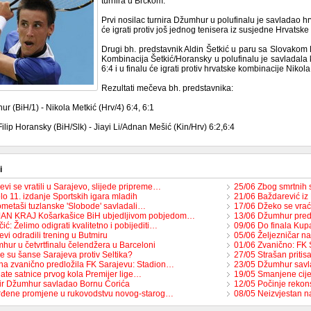
turnira u Brčkom.
Prvi nosilac turnira Džumhur u polufinalu je savladao hr
će igrati protiv još jednog tenisera iz susjedne Hrvatske
Drugi bh. predstavnik Aldin Šetkić u paru sa Slovakom 
Kombinacija Šetkić/Horansky u polufinalu je savladala k
6:4 i u finalu će igrati protiv hrvatske kombinacije Nikol
Rezultati mečeva bh. predstavnika:
 (BiH/1) - Nikola Metkić (Hrv/4) 6:4, 6:1
Filip Horansky (BiH/Slk) - Jiayi Li/Adnan Mešić (Kin/Hrv) 6:2,6:4
i
vi se vratili u Sarajevo, slijede pripreme…
25/06 Zbog smrtnih
o 11. izdanje Sportskih igara mladih
21/06 Baždarević iz
metaši tuzlanske 'Slobode' savladali…
17/06 Džeko se vra
JAN KRAJ Košarkašice BiH ubjedljivom pobjedom…
13/06 Džumhur pre
ić: Želimo odigrati kvalitetno i pobijediti…
09/06 Do finala Ku
vi odradili trening u Butmiru
05/06 Željezničar n
hur u četvrtfinalu čelendžera u Barceloni
01/06 Zvanično: FK 
e su šanse Sarajeva protiv Seltika?
27/05 Strašan pritis
na zvanično predložila FK Sarajevu: Stadion…
23/05 Džumhur savl
ate satnice prvog kola Premijer lige…
19/05 Smanjene cije
r Džumhur savladao Bornu Ćorića
12/05 Počinje rekon
rđene promjene u rukovodstvu novog-starog…
08/05 Neizvjestan n