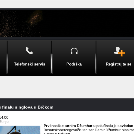
Telefonski servis
Podrška
Registrujte se
 finalu singlova u Brčkom
14:00
ođenje
Prvi nosilac turnira Džumhur u polufinalu je savladao
Bosanskohercegovački teniser Damir Džumhur plasirao s