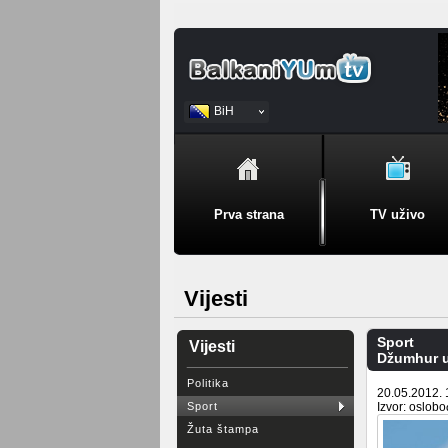
BiH
Srpski
Prva strana
TV uživo
Vijesti
Sport
Vijesti
Džumhur u
Politika
20.05.2012. 
Sport
Izvor: oslob
Žuta štampa