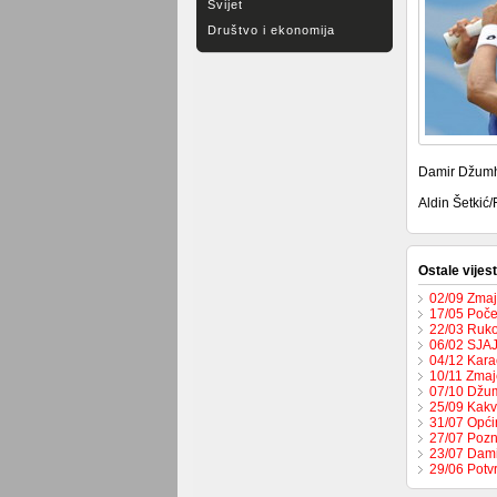
Svijet
Društvo i ekonomija
Damir Džumhur
Aldin Šetkić/
Ostale vijest
02/09 Zmaje
17/05 Počel
22/03 Ruko
06/02 SJA
04/12 Karač
10/11 Zmaje
07/10 Džum
25/09 Kakv
31/07 Opći
27/07 Pozn
23/07 Dami
29/06 Potv