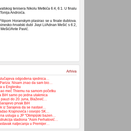
vatskog tenisera Nikolu Metkića 6:4, 6:1. U finalu
 Tonija Androića.
Filipom Horanskym plasirao se u finale dublova.
inesko-hrvatski dubl Jiayi Li/Adnan Mešić s 6:2,
a Mešić/Ante Pavić.
Arhiva
 slučajeva odgođena sjednica…
 Pariza: Nisam znao da sam bio…
ća u Englesku
dao meč Thiemu na samom početku
pa BiH samo po jedna utakmica
a pauzi do 20. juna, Blažević…
Sarajevo prvak BiH
ak iz Sarajeva da se nastavi…
adao Krajinovića i osvojio SK…
na usluga u JP "Olimpijski bazen…
strukcija stadiona "Asim Ferhatović…
astavak natjecanja u Premijer…