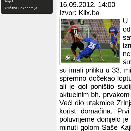
Svijet
16.09.2012. 14:00
Društvo i ekonomija
Izvor: Klix.ba
U 
od
sa
iz
ne
šu
su imali priliku u 33. m
spremno dočekao loptu.
ali je gol poništio s
aktuelnim bh. prvakom do
Veći dio utakmice Zrinj
korist domaćina. Prv
poluvrijeme donijelo je
minuti golom Saše Kaj