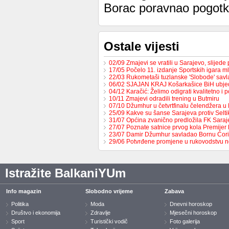
Borac poravnao pogotk
Ostale vijesti
02/09 Zmajevi se vratili u Sarajevo, slijed
17/05 Počelo 11. izdanje Sportskih igara m
22/03 Rukometaši tuzlanske 'Slobode' sav
06/02 SJAJAN KRAJ Košarkašice BiH ubj
04/12 Karačić: Želimo odigrati kvalitetno i 
10/11 Zmajevi odradili trening u Butmiru
07/10 Džumhur u četvrtfinalu čelendžera u 
25/09 Kakve su šanse Sarajeva protiv Selt
31/07 Općina zvanično predložila FK Sara
27/07 Poznate satnice prvog kola Premijer
23/07 Damir Džumhur savladao Bornu Ćor
29/06 Potvrđene promjene u rukovodstvu 
Istražite BalkaniYUm
Info magazin
Slobodno vrijeme
Zabava
Politika
Moda
Dnevni horoskop
Društvo i ekonomija
Zdravlje
Mjesečni horoskop
Sport
Turistički vodič
Foto galerija