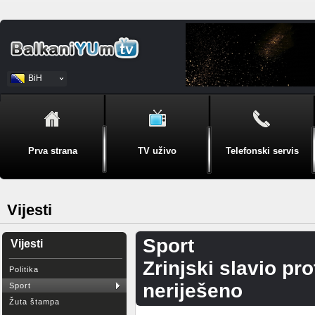
BiH
Srpski
Prva strana
TV uživo
Telefonski servis
Vijesti
Sport
Vijesti
Zrinjski slavio pro
Politika
neriješeno
Sport
Žuta štampa