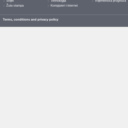
Svijet
Tehnologija
Vrijemenska prognoza
Žuta stampa
Kompjuteri i internet
Terms, conditions and privacy policy