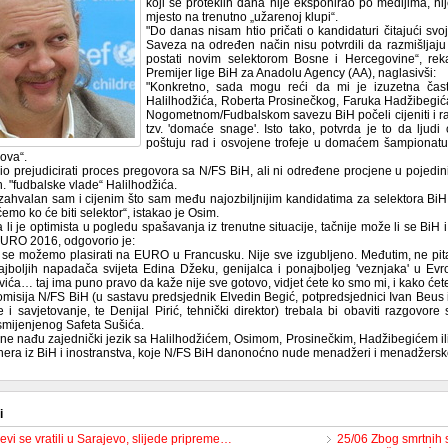
koji se proteklih dana nije eksponirao po medijima, n
mjesto na trenutno „užarenoj klupi“.
"Do danas nisam htio pričati o kandidaturi čitajući sv
Saveza na određen način nisu potvrdili da razmišljaj
postati novim selektorom Bosne i Hercegovine“, rekao 
Premijer lige BiH za Anadolu Agency (AA), naglasivši:
"Konkretno, sada mogu reći da mi je izuzetna čast
Halilhodžića, Roberta Prosinečkog, Faruka Hadžibegić
Nogometnom/Fudbalskom savezu BiH počeli cijeniti i rad i
tzv. 'domaće snage'. Isto tako, potvrda je to da ljudi
poštuju rad i osvojene trofeje u domaćem šampionatu. 
ova“.
lio prejudicirati proces pregovora sa N/FS BiH, ali ni određene procjene u pojedi
. "fudbalske vlade“ Halilhodžića.
zahvalan sam i cijenim što sam među najozbiljnijim kandidatima za selektora BiH. 
ćemo ko će biti selektor“, istakao je Osim.
 li je optimista u pogledu spašavanja iz trenutne situacije, tačnije može li se BiH 
 EURO 2016, odgovorio je:
se možemo plasirati na EURO u Francusku. Nije sve izgubljeno. Međutim, ne pita
jboljih napadača svijeta Edina Džeku, genijalca i ponajboljeg 'veznjaka' u Ev
ića… taj ima puno pravo da kaže nije sve gotovo, vidjet ćete ko smo mi, i kako ćet
misija N/FS BiH (u sastavu predsjednik Elvedin Begić, potpredsjednici Ivan Beus 
 i savjetovanje, te Denijal Pirić, tehnički direktor) trebala bi obaviti razgovor
smijenjenog Safeta Sušića.
 ne nađu zajednički jezik sa Halilhodžićem, Osimom, Prosinečkim, Hadžibegićem ili
enera iz BiH i inostranstva, koje N/FS BiH danonoćno nude menadžeri i menadžersk
i
vi se vratili u Sarajevo, slijede pripreme…
25/06 Zbog smrtnih