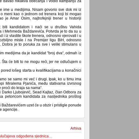
ije davao nikakva obećanja i vodio kampanju za
oje ime u medijima. Nisam govorio sve dok mi iz
u o meni kao o jednom od trenera koji bi mogao
je Amar Osim, najtrofejniji trener u historiji
 biti kandidatom i naći se u društvu Vahida
a i Mehmeda Baždarevića. Potvrda je to da su u
 iz vlastite škole trenera, odnosno vjerovati i u
 ozbiljno misle i na Premijer ligu BiH, odnosno
Dobra je to poruka za sve i veliki stimulans u
nim medijima da je kandidat "broj dva“, odmah iz
Šta će biti to ne mogu reći, jer ne odlučujem o
i pored lošeg starta u kvalifikacijama u konačnici
mo se samo mi već i drugi. Ipak, ko u timu ima
ropi Miralema Pjanića, među stativama izvrsnog
e proći do kraja sa nama“.
i Darko Ljubojević, Sead Kajtaz, član Odbora za
e sa petoricom kandidata za nasljednika prošlog
 Baždarevićem uzet će u obzir i pristigle ponude
e agencije.
Arhiva
 slučajeva odgođena sjednica…