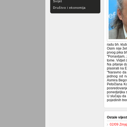
Svijet
Društvo i ekonomija
radu bh. klub
Osim nije že
prvog pika bh
"Ponavljam, 
tome. Vidjet 
Na pitanje da
plasirati na
"Naravno da 
jednog od na
Asmira Begov
Petočlana Ko
posredovanje
ponedjeljka 
U slučaju da
pojedinih tr
Ostale vijest
02/09 Zmaje