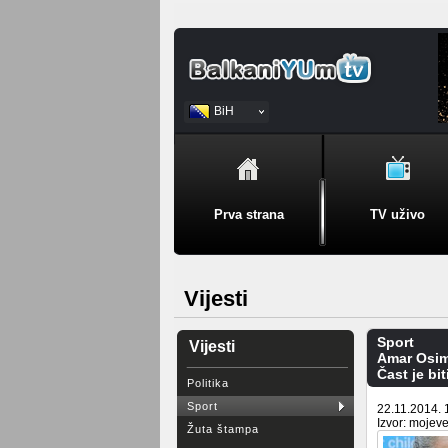
BiH
Srpski
Prva strana
TV uživo
Vijesti
Sport
Vijesti
Amar Osi
Čast je bi
Politika
Sport
22.11.2014. 
Izvor: mojeve
Žuta štampa