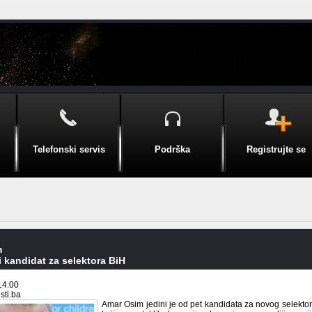
Telefonski servis
Podrška
Registrujte se
m
ti kandidat za selektora BiH
14:00
sti.ba
Amar Osim jedini je od pet kandidata za novog selekto