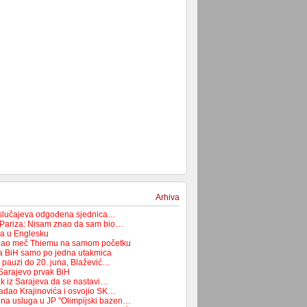
Arhiva
 slučajeva odgođena sjednica…
 Pariza: Nisam znao da sam bio…
ća u Englesku
dao meč Thiemu na samom početku
pa BiH samo po jedna utakmica
a pauzi do 20. juna, Blažević…
Sarajevo prvak BiH
ak iz Sarajeva da se nastavi…
adao Krajinovića i osvojio SK…
na usluga u JP "Olimpijski bazen…