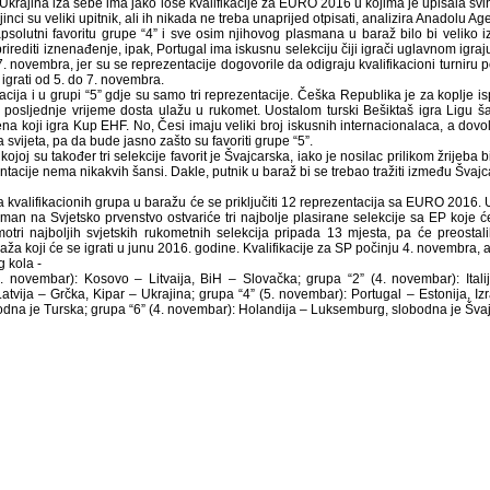
krajina iza sebe ima jako loše kvalifikacije za EURO 2016 u kojima je upisala svih
jinci su veliki upitnik, ali ih nikada ne treba unaprijed otpisati, analizira Anadolu Ag
psolutni favoritu grupe “4” i sve osim njihovog plasmana u baraž bilo bi veliko iz
irediti iznenađenje, ipak, Portugal ima iskusnu selekciju čiji igrači uglavnom igr
. novembra, jer su se reprezentacije dogovorile da odigraju kvalifikacioni turniru
e igrati od 5. do 7. novembra.
uacija i u grupi “5” gdje su samo tri reprezentacije. Češka Republika je za koplje i
 u posljednje vrijeme dosta ulažu u rukomet. Uostalom turski Bešiktaš igra Ligu ša
ena koji igra Kup EHF. No, Česi imaju veliki broj iskusnih internacionalaca, a dovo
a svijeta, pa da bude jasno zašto su favoriti grupe “5”.
 kojoj su također tri selekcije favorit je Švajcarska, iako je nosilac prilikom žrijeb
ntacije nema nikakvih šansi. Dakle, putnik u baraž bi se trebao tražiti između Švaj
 kvalifikacionih grupa u baražu će se priključiti 12 reprezentacija sa EURO 2016.
sman na Svjetsko prvenstvo ostvariće tri najbolje plasirane selekcije sa EP koje ć
otri najboljih svjetskih rukometnih selekcija pripada 13 mjesta, pa će preostal
ža koji će se igrati u junu 2016. godine. Kvalifikacije za SP počinju 4. novembra,
g kola -
. novembar): Kosovo – Litvaija, BiH – Slovačka; grupa “2” (4. novembar): Italij
atvija – Grčka, Kipar – Ukrajina; grupa “4” (5. novembar): Portugal – Estonija, Iz
bodna je Turska; grupa “6” (4. novembar): Holandija – Luksemburg, slobodna je Šva