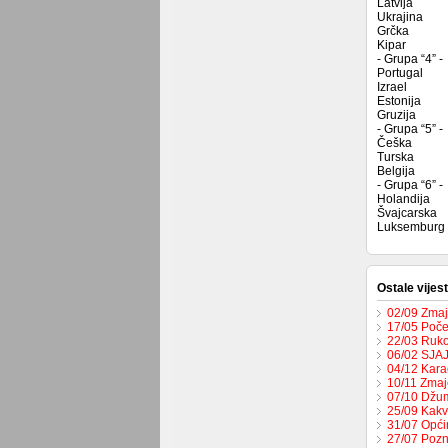
Latvija
Ukrajina
Grčka
Kipar
- Grupa “4” -
Portugal
Izrael
Estonija
Gruzija
- Grupa “5” -
Češka
Turska
Belgija
- Grupa “6” -
Holandija
Švajcarska
Luksemburg
Ostale vijest
02/09 Zmaje
17/05 Počel
22/03 Ruko
06/02 SJA
04/12 Karač
10/11 Zmaje
07/10 Džum
25/09 Kakv
31/07 Opći
27/07 Pozn