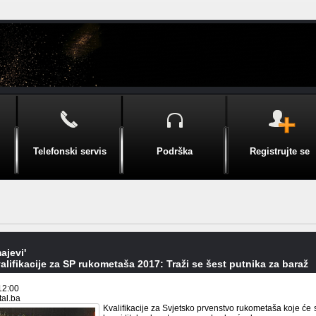
Telefonski servis
Podrška
Registrujte se
ajevi'
alifikacije za SP rukometaša 2017: Traži se šest putnika za baraž
12:00
tal.ba
Kvalifikacije za Svjetsko prvenstvo rukometaša koje će 