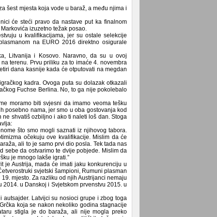
 za šest mjesta koja vode u baraž, a među njima i
nici će steći pravo da nastave put ka finalnom
a Markovića izuzetno težak posao.
vuju u kvalifikacijama, jer su ostale selekcije
ja plasmanom na EURO 2016 direktno osigurale
ka, Litvanija i Kosovo. Naravno, da su u ovoj
ati na terenu. Prvu priliku za to imaće 4. novembra
etiri dana kasnije kada će otputovati na megdan
igračkog kadra. Ovoga puta su dolazak otkazali
ačkog Fuchse Berlina. No, to ga nije pokolebalo
rijeme moramo biti svjesni da imamo veoma tešku
bih posebno nama, jer smo u oba gostovanja kod
e shvatiš ozbiljno i ako ti naleti loš dan. Stoga
vlja:
nome što smo mogli saznati iz njihovog tabora.
timizma očekuju ove kvalifikacije. Mislim da će
raža, ali to je samo prvi dio posla. Tek tada nas
d sebe da ostvarimo te dvije pobjede. Mislim da
šku je mnogo lakše igrati.”
it je Austrija, mada će imati jaku konkurenciju u
Četverostruki svjetski šampioni, Rumuni plasman
 19. mjesto. Za razliku od njih Austrijanci nemaju
vu 2014. u Danskoj i Svjetskom prvenstvu 2015. u
 autsajder. Latvijci su nosioci grupe i zbog toga
bno Grčka koja se nakon nekoliko godina stagnacije
aru stigla je do baraža, ali nije mogla preko