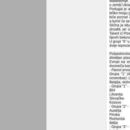
Makedonije. U
u zemlji Ukra
Portugal je a
teško mogu pr
biće poznat 7
a turnir će s
Slična je sit
shvatiti, jer
Talant iz Plz
lijevih bekov
U grupi “6” u
dvije repreze
Pobjednicima
direktan pla
Evropi na sm
dvomeča bara
- Parovi prvo
Grupa “1” (4
novembar): L
Belgija, slo
- Grupa “1” -
BiH
Litvanija
Slovačka
Kosovo
- Grupa “2” -
Austrija
Finska
Rumunija
Italija
- Grupa “3” -