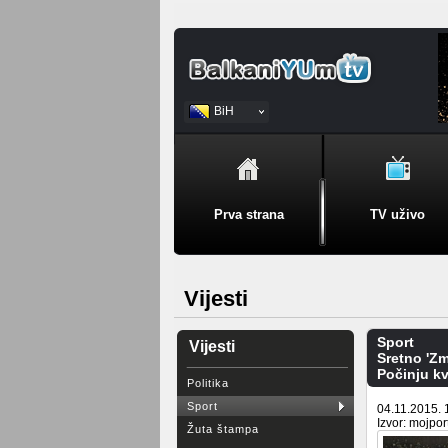
BiH
Srpski
Prva strana
TV uživo
Vijesti
Sport
Vijesti
Sretno 'Zm
Počinju kv
Politika
Sport
04.11.2015. 
Izvor: mojpor
Žuta štampa