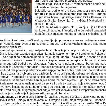
brani titulu planetarnog prvaka, kreću danas.
U prvom krugu kvalifikacija 22 reprezentacije boriće se
rukometaši Bosne i Hercegovine.
Selekcije su podijeljene u šest grupa, a samo pobjed
turniru. Stoga je jasno da je pred izabranicima Dragan
Sa prostora bivše Jugoslavije samo BiH i Kosovo učest
Hrvatska, Srbija, Slovenija, Crna Gora i Makedoni
mjesto u baražu.
Bh. tim se nalazi u grupi “1” u kojoj su još Slovač
konkurenciji apsolutni favoriti, ali to će trebati opravd
kada će u tuzlanskom “Mejdanu” ugostiti Slovačku, te č
ković se, kao i skoro uoči svakog okupljanja, ponovo susreo sa problemima oko 
an Nebojša Grahovac iz francuskog Chartresa, te Faruk Vražalić, desno krilo njem
ek bude optimista.
zeti ulogu favorita zbog posljednjih rezultata koje smo postizali. No, u isto v
čka je jaka reprezentacija, a Litvanija može svakome napraviti probleme. Rekao 
. I sa drugim na domaćem parketu uvijek igraju dobro. Teško gube, posebno ako ih n
oprezni u Kaunasu”, kaže Nikola Prce, kapiten rukometne reprezentacije BiH i nasta
ju mnogo jači tradiciju od Litvanaca. Ponovo su u nekom zanosu, barem prema o
 djelimičnu smjenu generacija i ponovo promijenili selektora, tako da sa dosta op
isiti od ove prve dvije utakmice. Ako uspijemo obje dobiti onda smo na korak od ba
o. Bez obzira na probleme sa odazivom igrača došli smo da odigramo i damo sve o
praviti. Dobro je što prvu utakmicu igramo pred našom publiku, jer uz njihovu podr
pama bi se trebala voditi zanimljiva borba za prvo mjesto. U grupi “2” veliki favor
kada rukometna velesila nikako da se vrati u vrh evropskog i svjetskog rukometa. 
rvenstvo čekaju od 2011. godine kada su posljednji put igrali u Njemačkoj i osvojili
tnu tradiciju, ali su igrali na posljednja dva velika takmičenja Evropskom prvenst
a i Italija su selekcije koje jako teško mogu do baraža.
avnopravno za prvo mjesto konkurišu Latvija, Ukrajina i Grčka, dok je Kipar potpuni
 kvalifikacija u blagoj ulozi favorita, ali Ukrajinci i Grci imaju svoje adute. Pose
 u igru za plasman na veliko takmičenje. U kvalifikacijama za prošlo SP u Kat