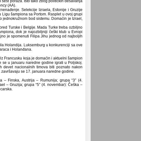
 šest poraza. Isto tako zbog političkih dešavanja
ency (AA).
nenađenje. Selekcije Izraela, Estonije i Gruzije
aju Ligu šampiona sa Portom. Rasplet u ovoj grupi
 po jednokružnom bod sistemu. Domaćin je Izrael,
spred Turske i Belgije. Mada Turke treba ozbiljno
mpiona, dok je najozbiljniji češki klub u Evropi
ljno je spomenuti Filipa Jihu jednog od najboljih
a bila Holandija. Luksemburg u konkurenciji sa ove
caraca i Holanđana.
 Uz Francusku koja je domaćin i aktuelni šampion
e se u januaru naredne godine igrati u Poljskoj.
ih devet nacionalnih timova biti poznato nakon
 a završavaju se 17. januara naredne godine.
a – Finska, Austrija – Rumunija; grupa “3” (4.
rael – Gruzija; grupa “5” (4. novembar): Češka –
jcarska.