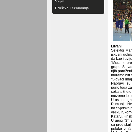
Svijet
Društvo i ekonomija
Litvaniji.
Selektor Mar
iskusni golm
da kao i uvij
“Moramo preu
grupu. Slova
njih poraženi
moramo biti 
“Slovaci ima
Napravili su
puno toga zav
čeka teži di
možemo to na
U ostalim gru
Rumuniji. Ne
na Svjetsko p
veliku rukome
Kataru. Finsk
U grupi “3” r
su pred start
polako vraća