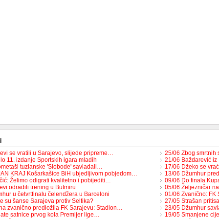
i
vi se vratili u Sarajevo, slijede pripreme…
25/06 Zbog smrtnih
o 11. izdanje Sportskih igara mladih
21/06 Baždarević iz
metaši tuzlanske 'Slobode' savladali…
17/06 Džeko se vra
JAN KRAJ Košarkašice BiH ubjedljivom pobjedom…
13/06 Džumhur pre
ić: Želimo odigrati kvalitetno i pobijediti…
09/06 Do finala Ku
vi odradili trening u Butmiru
05/06 Željezničar n
hur u četvrtfinalu čelendžera u Barceloni
01/06 Zvanično: FK 
e su šanse Sarajeva protiv Seltika?
27/05 Strašan pritis
na zvanično predložila FK Sarajevu: Stadion…
23/05 Džumhur savl
ate satnice prvog kola Premijer lige…
19/05 Smanjene cije