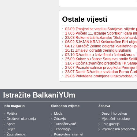
Ostale vijesti
02/09 Zmajevi se vratili u Sarajevo, slijed
17/05 Počelo 11. izdanje Sportskih igara m
22/03 Rukometaši tuzlanske 'Slobode' sav
06/02 SJAJAN KRAJ Košarkašice BiH ubj
04/12 Karačić: Želimo odigrati kvalitetno i 
10/11 Zmajevi odradili trening u Butmiru
07/10 Džumhur u četvrtfinalu čelendžera u 
25/09 Kakve su šanse Sarajeva protiv Selt
31/07 Općina zvanično predložila FK Sara
27/07 Poznate satnice prvog kola Premijer
23/07 Damir Džumhur savladao Bornu Ćor
29/06 Potvrđene promjene u rukovodstvu 
Istražite BalkaniYUm
Info magazin
Slobodno vrijeme
Zabava
Politika
Moda
Dnevni horoskop
Društvo i ekonomija
Zdravlje
Mjesečni horoskop
Sport
Turistički vodič
Foto galerija
Svijet
Tehnologija
Vrijemenska prognoza
Žuta stampa
Kompjuteri i internet