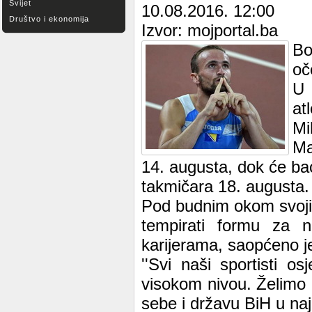
Svijet
10.08.2016. 12:00
Društvo i ekonomija
Izvor: mojportal.ba
Bo
oč
U 
at
Mi
Ma
14. augusta, dok će bac
takmičara 18. augusta.
Pod budnim okom svojih t
tempirati formu za n
karijerama, saopćeno je
''Svi naši sportisti o
visokom nivou. Želimo 
sebe i državu BiH u naj