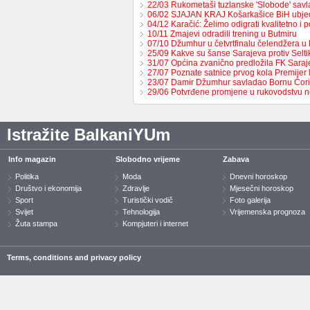
22/03 Rukometaši tuzlanske 'Slobode' sav
06/02 SJAJAN KRAJ Košarkašice BiH ubj
04/12 Karačić: Želimo odigrati kvalitetno i 
10/11 Zmajevi odradili trening u Butmiru
07/10 Džumhur u četvrtfinalu čelendžera u 
25/09 Kakve su šanse Sarajeva protiv Selt
31/07 Općina zvanično predložila FK Sara
27/07 Poznate satnice prvog kola Premijer
23/07 Damir Džumhur savladao Bornu Ćor
29/06 Potvrđene promjene u rukovodstvu 
Istražite BalkaniYUm
Info magazin
Slobodno vrijeme
Zabava
Politika
Moda
Dnevni horoskop
Društvo i ekonomija
Zdravlje
Mjesečni horoskop
Sport
Turistički vodič
Foto galerija
Svijet
Tehnologija
Vrijemenska prognoza
Žuta stampa
Kompjuteri i internet
Terms, conditions and privacy policy