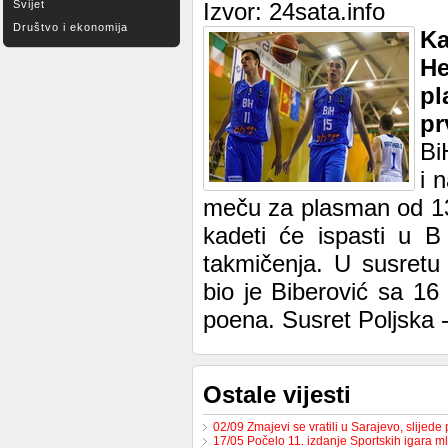
Svijet
Izvor: 24sata.info
Društvo i ekonomija
Ka
He
p
pr
Bi
i 
meču za plasman od 13.
kadeti će ispasti u B 
takmičenja. U susretu p
bio je Biberović sa 16
poena. Susret Poljska -
Ostale vijesti
02/09 Zmajevi se vratili u Sarajevo, slijed
17/05 Počelo 11. izdanje Sportskih igara m