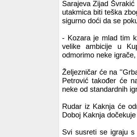
Sarajeva Zijad Švrakić 
utakmica biti teška zbog
sigurno doći da se pok
- Kozara je mlad tim k
velike ambicije u Ku
odmorimo neke igrače, a
Željezničar će na ''Grbav
Petrović također će n
neke od standardnih ig
Rudar iz Kaknja će odm
Doboj Kaknja dočekuje e
Svi susreti se igraju