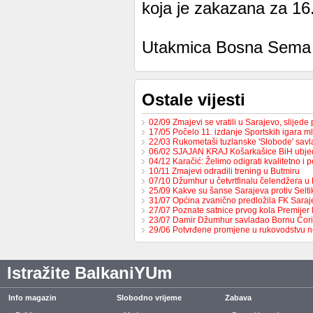
koja je zakazana za 16.0
Utakmica Bosna Sema – 
Ostale vijesti
02/09 Zmajevi se vratili u Sarajevo, slijed
17/05 Počelo 11. izdanje Sportskih igara m
22/03 Rukometaši tuzlanske 'Slobode' sav
06/02 SJAJAN KRAJ Košarkašice BiH ubj
04/12 Karačić: Želimo odigrati kvalitetno i 
10/11 Zmajevi odradili trening u Butmiru
07/10 Džumhur u četvrtfinalu čelendžera u 
25/09 Kakve su šanse Sarajeva protiv Selt
31/07 Općina zvanično predložila FK Sara
27/07 Poznate satnice prvog kola Premijer
23/07 Damir Džumhur savladao Bornu Ćor
29/06 Potvrđene promjene u rukovodstvu 
Istražite BalkaniYUm
Info magazin
Slobodno vrijeme
Zabava