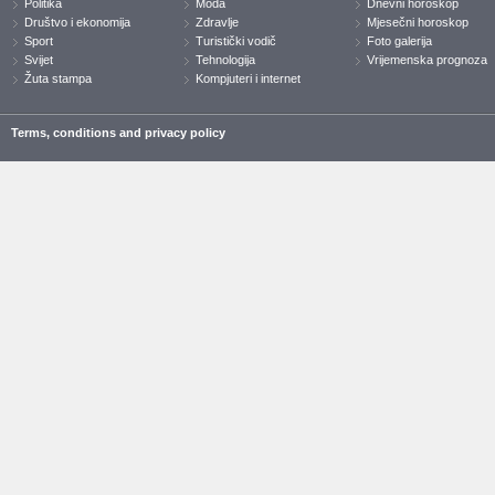
Politika
Moda
Dnevni horoskop
Društvo i ekonomija
Zdravlje
Mjesečni horoskop
Sport
Turistički vodič
Foto galerija
Svijet
Tehnologija
Vrijemenska prognoza
Žuta stampa
Kompjuteri i internet
Terms, conditions and privacy policy