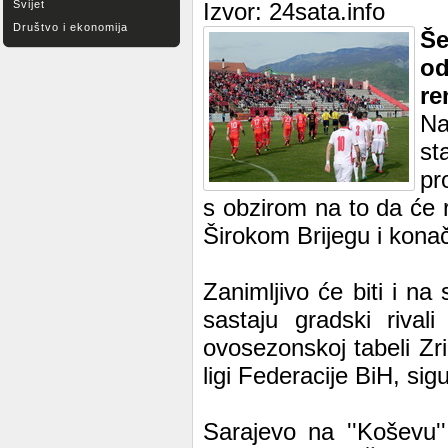
Svijet
Izvor: 24sata.info
Društvo i ekonomija
Še
od
re
Na
st
pr
s obzirom na to da će 
Širokom Brijegu i kona
Zanimljivo će biti i na
sastaju gradski rival
ovosezonskoj tabeli Zrin
ligi Federacije BiH, sig
Sarajevo na ''Koševu'