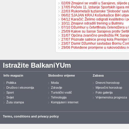
02/09 Zmajevi se vratili u Sarajevo, slijed
17/05 Počelo 11. izdanje Sportskih igara m
22/03 Rukometaši tuzlanske 'Slobode' sav
06/02 SJAJAN KRAJ Košarkašice BiH ubj
04/12 Karačić: Želimo odigrati kvalitetno i 
10/11 Zmajevi odradili trening u Butmiru
07/10 Džumhur u četvrtfinalu čelendžera u 
25/09 Kakve su šanse Sarajeva protiv Selt
31/07 Općina zvanično predložila FK Sara
27/07 Poznate satnice prvog kola Premijer
23/07 Damir Džumhur savladao Bornu Ćor
29/06 Potvrđene promjene u rukovodstvu 
Istražite BalkaniYUm
Info magazin
Slobodno vrijeme
Zabava
Politika
Moda
Dnevni horoskop
Društvo i ekonomija
Zdravlje
Mjesečni horoskop
Sport
Turistički vodič
Foto galerija
Svijet
Tehnologija
Vrijemenska prognoza
Žuta stampa
Kompjuteri i internet
Terms, conditions and privacy policy