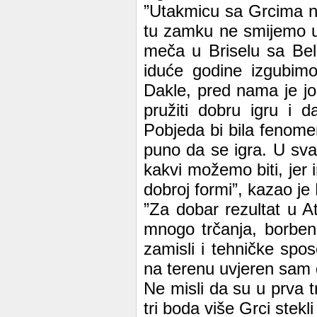
”Utakmicu sa Grcima ne
tu zamku ne smijemo up
meča u Briselu sa Belg
iduće godine izgubimo
Dakle, pred nama je jo
pružiti dobru igru i 
Pobjeda bi bila fenome
puno da se igra. U sva
kakvi možemo biti, jer
dobroj formi”, kazao je
”Za dobar rezultat u A
mnogo trčanja, borbeno
zamisli i tehničke spo
na terenu uvjeren sam d
Ne misli da su u prva tr
tri boda više Grci stek