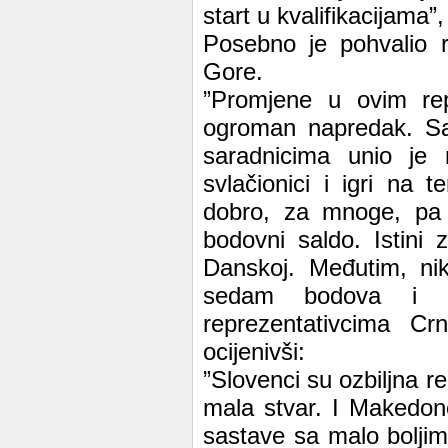
start u kvalifikacijama”
Posebno je pohvalio r
Gore.
”Promjene u ovim rep
ogroman napredak. Saz
saradnicima unio je m
svlačionici i igri na
dobro, za mnoge, pa 
bodovni saldo. Istini 
Danskoj. Međutim, ni
sedam bodova i n
reprezentativcima C
ocijenivši:
”Slovenci su ozbiljna r
mala stvar. I Makedonc
sastave sa malo boljim 