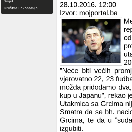
Svijet
28.10.2016. 12:00
Društvo i ekonomija
Izvor: mojportal.ba
M
re
od
pr
ut
20
”Neće biti većih prom
vjerovatno 22, 23 fudb
možda pridodamo dva, tr
kup u Japanu”, rekao j
Utakmica sa Grcima nij
Smatra da se bh. naci
Grcima, te da u ”suda
izgubiti.