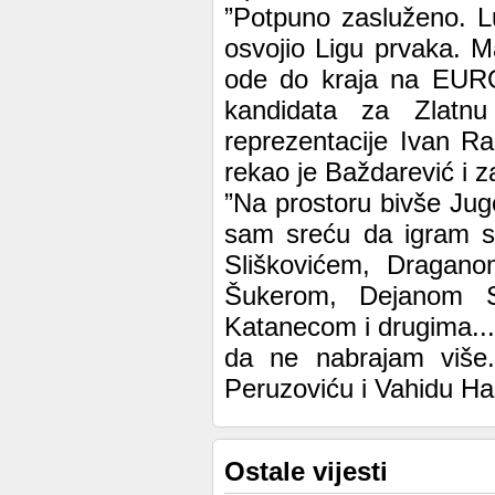
”Potpuno zasluženo. L
osvojio Ligu prvaka. M
ode do kraja na EURO
kandidata za Zlatn
reprezentacije Ivan Rak
rekao je Baždarević i za
”Na prostoru bivše Jugo
sam sreću da igram s
Sliškovićem, Dragan
Šukerom, Dejanom S
Katanecom i drugima...
da ne nabrajam više.
Peruzoviću i Vahidu Hal
Ostale vijesti