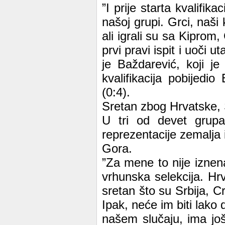
”I prije starta kvalifik
našoj grupi. Grci, naši
ali igrali su sa Kiprom,
prvi pravi ispit i uoči 
je Baždarević, koji j
kvalifikacija pobijedio
(0:4).
Sretan zbog Hrvatske, 
U tri od devet grupa
reprezentacije zemalja 
Gora.
”Za mene to nije iznen
vrhunska selekcija. Hr
sretan što su Srbija, 
Ipak, neće im biti lako
našem slučaju, ima jo