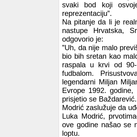
svaki bod koji osvoj
reprezentaciju”.
Na pitanje da li je rea
nastupe Hrvatska, Sr
odgovorio je:
”Uh, da nije malo previ
bio bih sretan kao malo
raspala u krvi od 90-
fudbalom. Prisustv
legendarni Miljan Milja
Evrope 1992. godine, 
prisjetio se Baždarević.
Modrić zaslužuje da uđe
Luka Modrić, prvotima
ove godine našao se n
loptu.