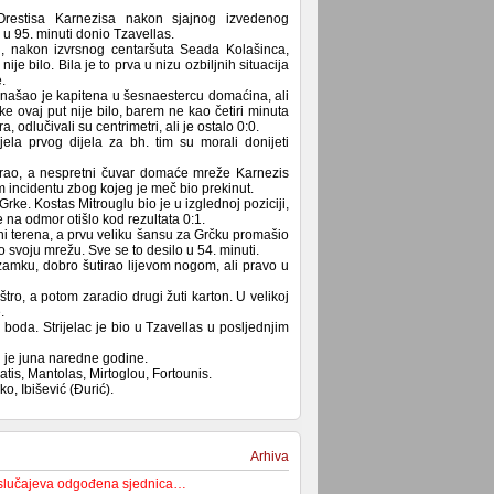
estisa Karnezisa nakon sjajnog izvedenog
 95. minuti donio Tzavellas.
ti, nakon izvrsnog centaršuta Seada Kolašinca,
ije bilo. Bila je to prva u nizu ozbiljnih situacija
.
onašao je kapitena u šesnaestercu domaćina, ali
e ovaj put nije bilo, barem ne kao četiri minuta
 odlučivali su centrimetri, ali je ostalo 0:0.
ela prvog dijela za bh. tim su morali donijeti
utirao, a nespretni čuvar domaće mreže Karnezis
em incidentu zbog kojeg je meč bio prekinut.
rke. Kostas Mitrouglu bio je u izglednoj poziciji,
na odmor otišlo kod rezultata 0:1.
i terena, a prvu veliku šansu za Grčku promašio
o svoju mrežu. Sve se to desilo u 54. minuti.
zamku, dobro šutirao lijevom nogom, ali pravo u
ro, a potom zaradio drugi žuti karton. U velikoj
.
 boda. Strijelac je bio u Tzavellas u posljednjim
u je juna naredne godine.
tis, Mantolas, Mirtoglou, Fortounis.
o, Ibišević (Đurić).
Arhiva
 slučajeva odgođena sjednica…