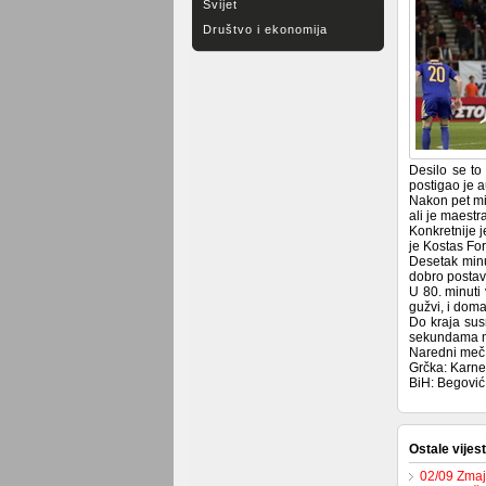
Svijet
Društvo i ekonomija
Desilo se to
postigao je a
Nakon pet min
ali je maest
Konkretnije 
je Kostas For
Desetak minu
dobro postavl
U 80. minuti
gužvi, i doma
Do kraja susr
sekundama me
Naredni meč k
Grčka: Karnez
BiH: Begović,
Ostale vijest
02/09 Zmaje