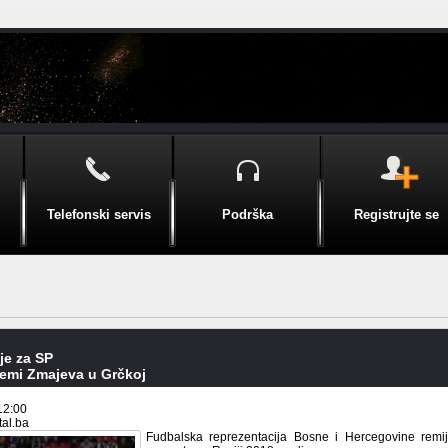
Telefonski servis
Podrška
Registrujte se
ije za SP
remi Zmajeva u Grčkoj
12:00
tal.ba
Fudbalska reprezentacija Bosne i Hercegovine remije