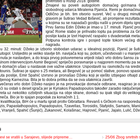
prvenstvo u Rusiji 2018. godine.
Zmajevi su poveli autogolom domaćeg golmana Or
slobodnog udarca Miralema Pjanića. Remi je domaćinu u
Odlično je bh. tim otvorio susret. Već u drugoj minu
glavom je šutirao Vedad Ibišević, ali promjene rezultata n
u kojima su se napadači gostiju našli u prvom dijelu igre
Prvu šansu Edin Džeko je imao u 17. minuti. Pjanić pr
igrač Rome slabo je prihvatio loptu pa problema za Grk
poslije kada je Izet Hajrović raspalio s dvadesetak metara,
Potpuna kontrola igre i posjed lopte tokom većeg dij
nagradu.
 u 32. minuti: Džeko je izborio slobodan udarac u idealnoj poziciji, Pjanić je š
utogol. Uslijedilo je veliko slavlje bh. navijača koji su, potom, učestvovali i u manj
uta je nastavljen, a do kraja prvog poluvremena vrijedi istaći vrlo dobru šansu za G
ralnom intervencijom Asmir Begović spriječio poravnanje u najgorem momentu pa se 
je domaćin ušao u nastavak ove važne utakmice. Uspostavili su ravnotežu na sredin
tounis. Šutirao je sjajno s 25 metara, ali Begović je uz pomoć stative, ponovo spasi
ta poslije, Emir Spahić izvrsno je pronašao Džeku koji je vješto izbjegao ofsajd 
jenog Karnezisa. Bila je to dobra prilika da se ova utakmica završi.
 večeras vrlo dobri Džeko nasjeo je na provokacije domaće odbrane, reagirao je ošt
ći su ostali s deset igrača jer je Kyriakos Papadopoulos također zaradio isključenje
eta uz nekoliko ozbiljnih situacija na obje strane, domaći su ipak stigli do velikog
ča. Bio je to sjajan pogodak za konačnih 1:1.
valifikacija, BiH će u martu igrati protiv Gibraltara. Revanš s Grčkom na raspored
is, Papastathopoulos, Papadopulos, Tzavellas, Torosidis, Stafyidis, Samaris, Mania
 Vranješ, Spahić (Šunjić), Zukanović, Kolašinac, Hajrović, Pjanić, Jajalo, Lulić, Džek
i
vi se vratili u Sarajevo, slijede pripreme…
25/06 Zbog smrtnih