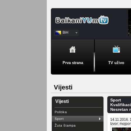
BiH
Srpski
Prva strana
TV uživo
Vijesti
Sport
Vijesti
Kvalifikac
Nesretan 
Politika
Sport
14.11.2016. 
Izvor: mojpor
Žuta štampa