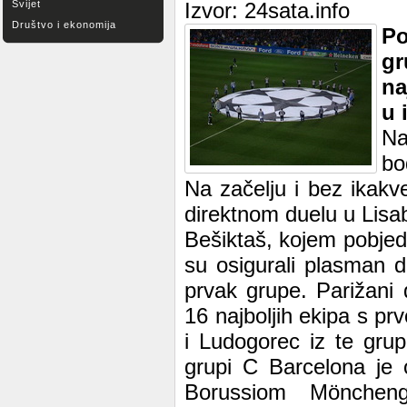
Svijet
Izvor: 24sata.info
Društvo i ekonomija
P
gr
na
u 
Na
bo
Na začelju i bez ikak
direktnom duelu u Lisab
Bešiktaš, kojem pobjed
su osigurali plasman da
prvak grupe. Parižani
16 najboljih ekipa s pr
i Ludogorec iz te grup
grupi C Barcelona je 
Borussiom Mönchen