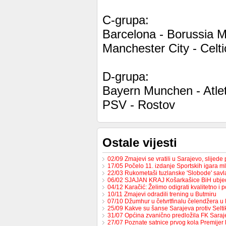
C-grupa:
Barcelona - Borussia 
Manchester City - Celti
D-grupa:
Bayern Munchen - Atle
PSV - Rostov
Ostale vijesti
02/09 Zmajevi se vratili u Sarajevo, slijed
17/05 Počelo 11. izdanje Sportskih igara m
22/03 Rukometaši tuzlanske 'Slobode' sav
06/02 SJAJAN KRAJ Košarkašice BiH ubj
04/12 Karačić: Želimo odigrati kvalitetno i 
10/11 Zmajevi odradili trening u Butmiru
07/10 Džumhur u četvrtfinalu čelendžera u 
25/09 Kakve su šanse Sarajeva protiv Selt
31/07 Općina zvanično predložila FK Sara
27/07 Poznate satnice prvog kola Premijer