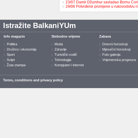
23/07 Damir Džumhur savladao Bornu Ćor
29/06 Potvrđene promjene u rukovodstvu 
Istražite BalkaniYUm
Info magazin
Slobodno vrijeme
Zabava
Politika
Moda
Dnevni horoskop
Društvo i ekonomija
Zdravlje
Mjesečni horoskop
Sport
Turistički vodič
Foto galerija
Svijet
Tehnologija
Vrijemenska prognoza
Žuta stampa
Kompjuteri i internet
Terms, conditions and privacy policy