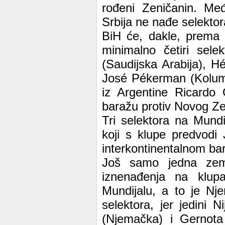
rođeni Zeničanin. Međ
Srbija ne nađe selektor
BiH će, dakle, prema 
minimalno četiri sel
(Saudijska Arabija), H
José Pékerman (Kolumbi
iz Argentine Ricardo 
baražu protiv Novog Ze
Tri selektora na Mundi
koji s klupe predvodi
interkontinentalnom bara
Još samo jedna zem
iznenađenja na klupa
Mundijalu, a to je Nj
selektora, jer jedini
(Njemačka) i Gernota 