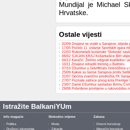
Mundijal je Michael S
Hrvatske.
Ostale vijesti
02/09 Zmajevi se vratili u Sarajevo, slijed
17/05 Počelo 11. izdanje Sportskih igara m
22/03 Rukometaši tuzlanske 'Slobode' sav
06/02 SJAJAN KRAJ Košarkašice BiH ubj
04/12 Karačić: Želimo odigrati kvalitetno i 
10/11 Zmajevi odradili trening u Butmiru
07/10 Džumhur u četvrtfinalu čelendžera u 
25/09 Kakve su šanse Sarajeva protiv Selt
31/07 Općina zvanično predložila FK Sara
27/07 Poznate satnice prvog kola Premijer
23/07 Damir Džumhur savladao Bornu Ćor
29/06 Potvrđene promjene u rukovodstvu 
Istražite BalkaniYUm
Info magazin
Slobodno vrijeme
Zabava
Politika
Moda
Dnevni horoskop
Društvo i ekonomija
Zdravlje
Mjesečni horoskop