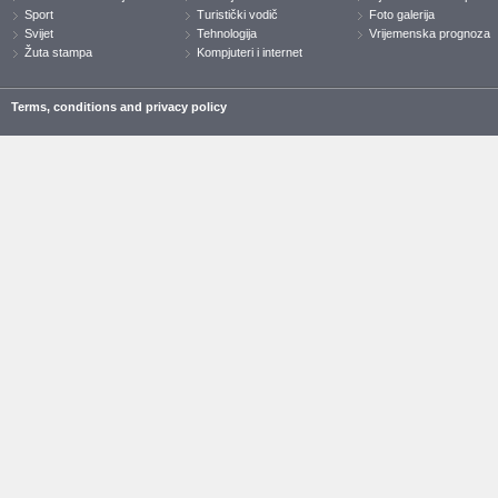
Sport
Turistički vodič
Foto galerija
Svijet
Tehnologija
Vrijemenska prognoza
Žuta stampa
Kompjuteri i internet
Terms, conditions and privacy policy