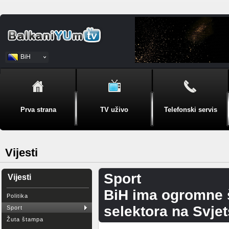
BiH
Srpski
Prva strana
TV uživo
Telefonski servis
Vijesti
Sport
Vijesti
BiH ima ogromne š
Politika
selektora na Svje
Sport
Žuta štampa