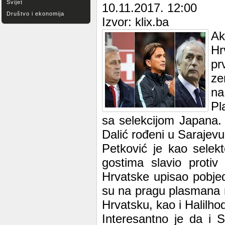
Svijet
10.11.2017. 12:00
Društvo i ekonomija
Izvor: klix.ba
Ak
Hr
pr
ze
na
Pl
sa selekcijom Japana. 
Dalić rođeni u Sarajev
Petković je kao sele
gostima slavio protiv
Hrvatske upisao pobje
su na pragu plasmana n
Hrvatsku, kao i Halilho
Interesantno je da i S