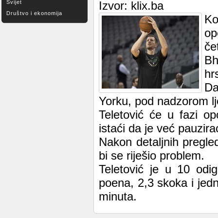
Svijet
Izvor: klix.ba
Društvo i ekonomija
Ko
op
če
Bh
hr
Da
Yorku, pod nadzorom lj
Teletović će u fazi o
istaći da je već pauzir
Nakon detaljnih pregl
bi se riješio problem.
Teletović je u 10 odi
poena, 2,3 skoka i jedn
minuta.