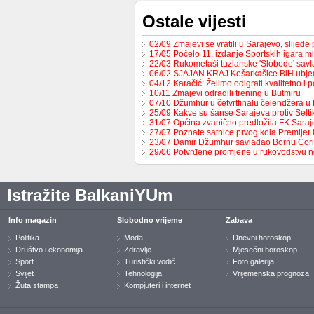
Ostale vijesti
02/09 Zmajevi se vratili u Sarajevo, slijed
17/05 Počelo 11. izdanje Sportskih igara m
22/03 Rukometaši tuzlanske 'Slobode' sav
06/02 SJAJAN KRAJ Košarkašice BiH ubj
04/12 Karačić: Želimo odigrati kvalitetno i 
10/11 Zmajevi odradili trening u Butmiru
07/10 Džumhur u četvrtfinalu čelendžera u 
25/09 Kakve su šanse Sarajeva protiv Selt
31/07 Općina zvanično predložila FK Sara
27/07 Poznate satnice prvog kola Premijer
23/07 Damir Džumhur savladao Bornu Ćor
29/06 Potvrđene promjene u rukovodstvu 
Istražite BalkaniYUm
Info magazin
Slobodno vrijeme
Zabava
Politika
Moda
Dnevni horoskop
Društvo i ekonomija
Zdravlje
Mjesečni horoskop
Sport
Turistički vodič
Foto galerija
Svijet
Tehnologija
Vrijemenska prognoza
Žuta stampa
Kompjuteri i internet