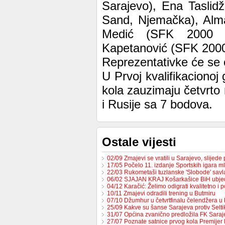
Sarajevo), Ena Taslid
Sand, Njemačka), Alm
Medić (SFK 2000 S
Kapetanović (SFK 2000
Reprezentativke će se 
U Prvoj kvalifikaciono
kola zauzimaju četvrto 
i Rusije sa 7 bodova.
Ostale vijesti
02/09 Zmajevi se vratili u Sarajevo, slijed
17/05 Počelo 11. izdanje Sportskih igara m
22/03 Rukometaši tuzlanske 'Slobode' sav
06/02 SJAJAN KRAJ Košarkašice BiH ubj
04/12 Karačić: Želimo odigrati kvalitetno i 
10/11 Zmajevi odradili trening u Butmiru
07/10 Džumhur u četvrtfinalu čelendžera u 
25/09 Kakve su šanse Sarajeva protiv Selt
31/07 Općina zvanično predložila FK Sara
27/07 Poznate satnice prvog kola Premijer