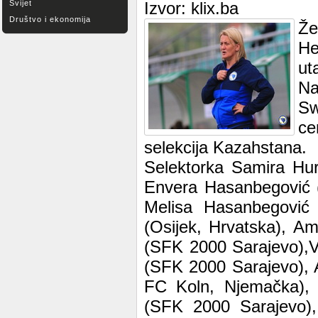
Svijet
Izvor: klix.ba
Društvo i ekonomija
Že
He
ut
Na
Sw
ce
selekcija Kazahstana.
Selektorka Samira Hur
Envera Hasanbegović 
Melisa Hasanbegović 
(Osijek, Hrvatska), A
(SFK 2000 Sarajevo),V
(SFK 2000 Sarajevo), A
FC Koln, Njemačka), 
(SFK 2000 Sarajevo),