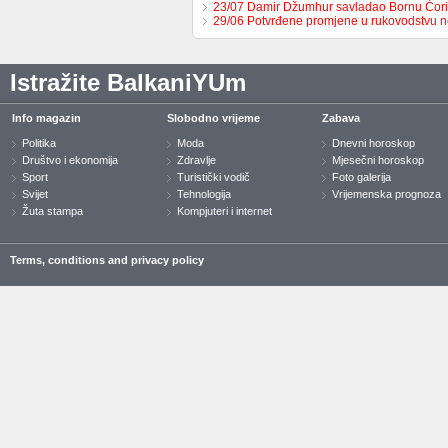
23/07 Damir Džumhur savladao Bornu Ćor
29/06 Potvrđene promjene u rukovodstvu 
Istražite BalkaniYUm
Info magazin
Slobodno vrijeme
Zabava
Politika
Moda
Dnevni horoskop
Društvo i ekonomija
Zdravlje
Mjesečni horoskop
Sport
Turistički vodič
Foto galerija
Svijet
Tehnologija
Vrijemenska prognoza
Žuta stampa
Kompjuteri i internet
Terms, conditions and privacy policy