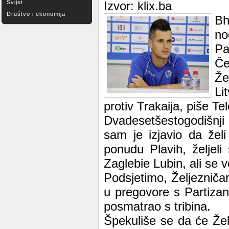
Svijet
Izvor: klix.ba
Društvo i ekonomija
Bh
no
Pa
Če
Že
Li
protiv Trakaija, piše Tel
Dvadesetšestogodišnji
sam je izjavio da žel
ponudu Plavih, željeli
Zaglebie Lubin, ali se 
Podsjetimo, Željezniča
u pregovore s Partizan
posmatrao s tribina.
Špekuliše se da će Žel