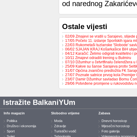
od narednog Zakarićevo
Ostale vijesti
02/09 Zmajevi se vratili u Sarajevo, slijed
17/05 Počelo 11. izdanje Sportskih igara m
22/03 Rukometaši tuzlanske 'Slobode' sav
06/02 SJAJAN KRAJ Košarkašice BiH ubj
04/12 Karačić: Želimo odigrati kvalitetno i 
10/11 Zmajevi odradili trening u Butmiru
07/10 Džumhur u četvrtfinalu čelendžera u 
25/09 Kakve su šanse Sarajeva protiv Selt
31/07 Općina zvanično predložila FK Sara
27/07 Poznate satnice prvog kola Premijer
23/07 Damir Džumhur savladao Bornu Ćor
29/06 Potvrđene promjene u rukovodstvu 
Istražite BalkaniYUm
Info magazin
Slobodno vrijeme
Zabava
Politika
Moda
Dnevni horoskop
Društvo i ekonomija
Zdravlje
Mjesečni horoskop
Sport
Turistički vodič
Foto galerija
Svijet
Tehnologija
Vrijemenska prognoza