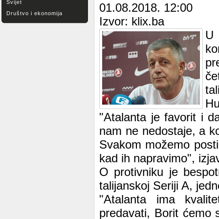
Svijet
01.08.2018. 12:00
Društvo i ekonomija
Izvor: klix.ba
U 
ko
pr
če
ta
Hu
"Atalanta je favorit i
nam ne nedostaje, a kole
Svakom možemo postići 
kad ih napravimo", izja
O protivniku je bespotr
talijanskoj Seriji A, jedn
"Atalanta ima kvali
predavati, Borit ćemo 