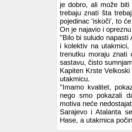
je dobro, ali može biti
trebaju znati šta treba
pojedinac 'iskoči', to ć
On je najavio i opreznu
"Bilo bi suludo napast
i kolektiv na utakmici,
trenutku moraju znati
sastavu, čisto sumnja
Kapiten Krste Velkoski
utakmicu.
"Imamo kvalitet, pokaz
nego smo pokazali da
motiva neće nedostajati
Sarajevo i Atalanta s
Hase, a utakmica počinj