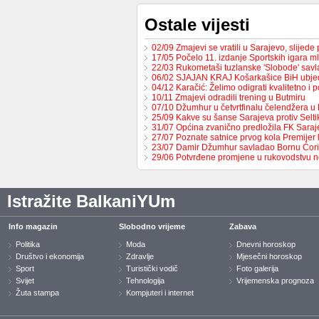
Ostale vijesti
02/09 Zmajevi se vratili u Sarajevo, slijed
17/05 Počelo 11. izdanje Sportskih igara m
22/03 Rukometaši tuzlanske 'Slobode' sav
06/02 SJAJAN KRAJ Košarkašice BiH ubj
04/12 Karačić: Želimo odigrati kvalitetno i 
10/11 Zmajevi odradili trening u Butmiru
07/10 Džumhur u četvrtfinalu čelendžera u 
25/09 Kakve su šanse Sarajeva protiv Selt
31/07 Općina zvanično predložila FK Sara
27/07 Poznate satnice prvog kola Premijer
23/07 Damir Džumhur savladao Bornu Ćor
29/06 Potvrđene promjene u rukovodstvu 
Istražite BalkaniYUm
Info magazin
Slobodno vrijeme
Zabava
Politika
Moda
Dnevni horoskop
Društvo i ekonomija
Zdravlje
Mjesečni horoskop
Sport
Turistički vodič
Foto galerija
Svijet
Tehnologija
Vrijemenska prognoza
Žuta stampa
Kompjuteri i internet