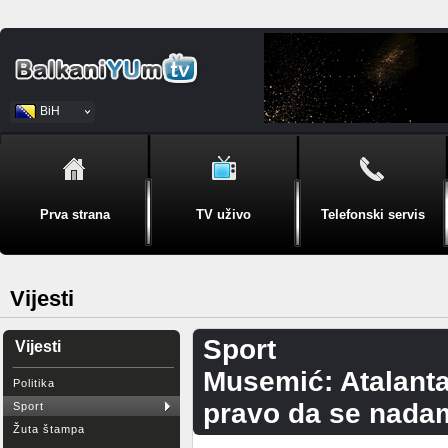
BiH
Srpski
Prva strana
TV uživo
Telefonski servis
Vijesti
Sport
Vijesti
Musemić: Atalanta 
Politika
pravo da se nada
Sport
Žuta štampa