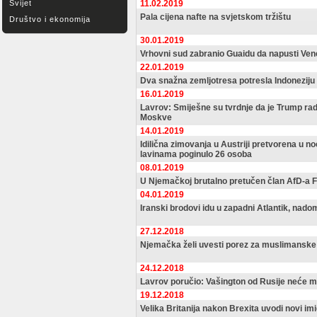
Svijet
11.02.2019
Pala cijena nafte na svjetskom tržištu
Društvo i ekonomija
30.01.2019
Vrhovni sud zabranio Guaidu da napusti Ve
22.01.2019
Dva snažna zemljotresa potresla Indoneziju
16.01.2019
Lavrov: Smiješne su tvrdnje da je Trump rad
Moskve
14.01.2019
Idilična zimovanja u Austriji pretvorena u n
lavinama poginulo 26 osoba
08.01.2019
U Njemačkoj brutalno pretučen član AfD-a 
04.01.2019
Iranski brodovi idu u zapadni Atlantik, nad
27.12.2018
Njemačka želi uvesti porez za muslimanske
24.12.2018
Lavrov poručio: Vašington od Rusije neće mo
19.12.2018
Velika Britanija nakon Brexita uvodi novi im