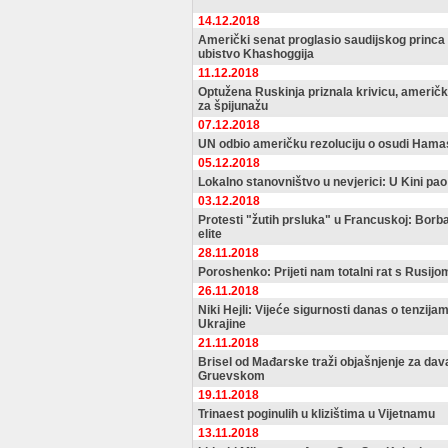
14.12.2018
Američki senat proglasio saudijskog princ
ubistvo Khashoggija
11.12.2018
Optužena Ruskinja priznala krivicu, američk
za špijunažu
07.12.2018
UN odbio američku rezoluciju o osudi Hama
05.12.2018
Lokalno stanovništvo u nevjerici: U Kini pao 
03.12.2018
Protesti "žutih prsluka" u Francuskoj: Borba
elite
28.11.2018
Poroshenko: Prijeti nam totalni rat s Rusijo
26.11.2018
Niki Hejli: Vijeće sigurnosti danas o tenzija
Ukrajine
21.11.2018
Brisel od Mađarske traži objašnjenje za dava
Gruevskom
19.11.2018
Trinaest poginulih u klizištima u Vijetnamu
13.11.2018