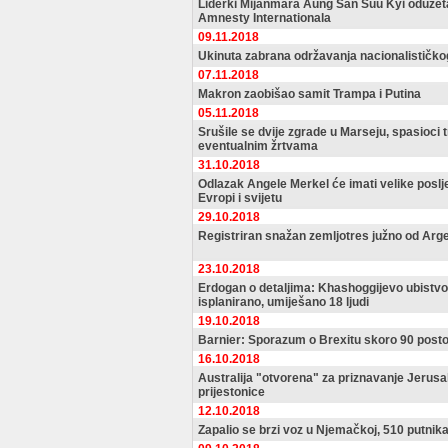
Liderki Mijanmara Aung San Suu Kyi oduzet
Amnesty Internationala
09.11.2018
Ukinuta zabrana održavanja nacionalističko
07.11.2018
Makron zaobišao samit Trampa i Putina
05.11.2018
Srušile se dvije zgrade u Marseju, spasioci 
eventualnim žrtvama
31.10.2018
Odlazak Angele Merkel će imati velike poslj
Evropi i svijetu
29.10.2018
Registriran snažan zemljotres južno od Argen
23.10.2018
Erdogan o detaljima: Khashoggijevo ubistvo 
isplanirano, umiješano 18 ljudi
19.10.2018
Barnier: Sporazum o Brexitu skoro 90 post
16.10.2018
Australija "otvorena" za priznavanje Jerus
prijestonice
12.10.2018
Zapalio se brzi voz u Njemačkoj, 510 putni