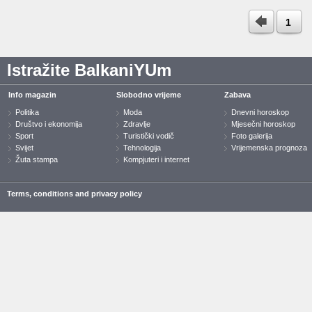
1
Istražite BalkaniYUm
Info magazin
Slobodno vrijeme
Zabava
Politika
Moda
Dnevni horoskop
Društvo i ekonomija
Zdravlje
Mjesečni horoskop
Sport
Turistički vodič
Foto galerija
Svijet
Tehnologija
Vrijemenska prognoza
Žuta stampa
Kompjuteri i internet
Terms, conditions and privacy policy