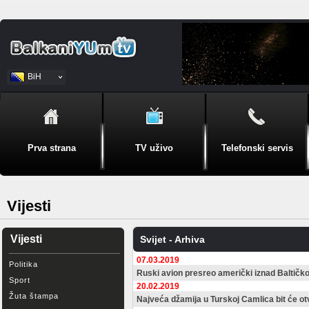
BiH
Srpski
Prva strana
TV uživo
Telefonski servis
Vijesti
Vijesti
Svijet - Arhiva
07.03.2019
Politika
Ruski avion presreo američki iznad Baltičk
Sport
20.02.2019
Žuta štampa
Najveća džamija u Turskoj Camlica bit će o