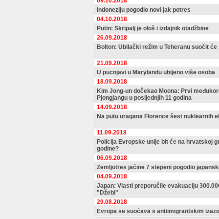
09.10.2018
Indoneziju pogodio novi jak potres
04.10.2018
Putin: Skripalj je ološ i izdajnik otadžbine
26.09.2018
Bolton: Ubilački režim u Teheranu suočit će
21.09.2018
U pucnjavi u Marylandu ubijeno više osoba
18.09.2018
Kim Jong-un dočekao Moona: Prvi međukore
Pjongjangu u posljednjih 11 godina
14.09.2018
Na putu uragana Florence šest nuklearnih e
11.09.2018
Policija Evropske unije bit će na hrvatskoj g
godine?
06.09.2018
Zemljotres jačine 7 stepeni pogodio japansk
04.09.2018
Japan: Vlasti preporučile evakuaciju 300.000
"Džebi"
29.08.2018
Evropa se suočava s antiimigrantskim iza