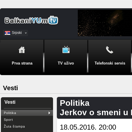
Srpski
BiH
Prva strana
TV uživo
Telefonski servis
Vesti
Politika
Vesti
Jerkov o smeni u R
Politika
Sport
18.05.2016. 20:00
Žuta štampa