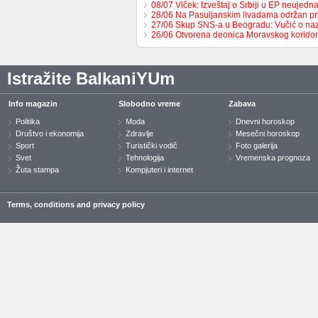
08/07 Viček: Izveštaj o Srbiji u EP neujed
28/06 Na Pasuljanskim livadama održan p
27/06 Skup SNS-a u Beogradu: Vučić o naz
26/06 Otvorena deonica Moravskog korido
Istražite BalkaniYUm
Info magazin
Slobodno vreme
Zabava
Politika
Moda
Dnevni horoskop
Društvo i ekonomija
Zdravlje
Mesečni horoskop
Sport
Turistički vodič
Foto galerija
Svet
Tehnologija
Vremenska prognoza
Žuta stampa
Kompjuteri i internet
Terms, conditions and privacy policy