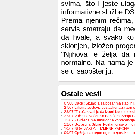
svima, što i jeste ulo
informativne službe DS
Prema njenim rečima, "
servis smatraju da med
da hvale, a svako ko s
sklonjen, izložen progo
"Njihova je želja da
normalno. Na nama je d
se u saopštenju.
Ostale vesti
07/08 Dačić: Situacija sa požarima stabilni
27/07 Ljiljana Jevtović postavljena za za
23/07 "Za očekivati je da izbori budu u ok
22/07 Vučić na večeri sa Babišem: Srbija 
15/07 Završena međunarodna konferencija
12/07 Skupština Srbije: Poslanici usvojili 
10/07 NOVI ZAKONI I IZMENE ZAKONA
09/07 Србија наредне године домаћин 