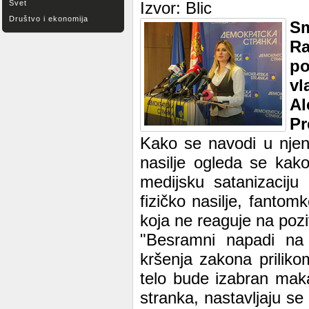
Svet
Izvor: Blic
Društvo i ekonomija
Sm
Ra
po
vl
Al
Pr
Kako se navodi u njenoj
nasilje ogleda se kak
medijsku satanizaciju
fizičko nasilje, fantom
koja ne reaguje na poz
"Besramni napadi na 
kršenja zakona prilik
telo bude izabran maka
stranka, nastavljaju se