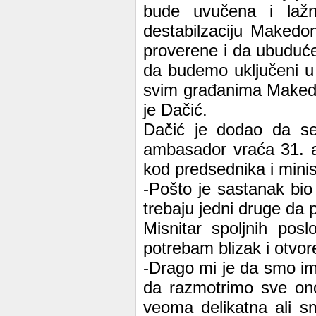
bude uvučena i lažn
destabilzaciju Makedo
proverene i da ubuduć
da budemo uključeni u 
svim građanima Makedon
je Dačić.
Dačić je dodao da se 
ambasador vraća 31. a
kod predsednika i minis
-Pošto je sastanak bio 
trebaju jedni druge da 
Misnitar spoljnih pos
potrebam blizak i otvor
-Drago mi je da smo im
da razmotrimo sve ono
veoma delikatna ali s