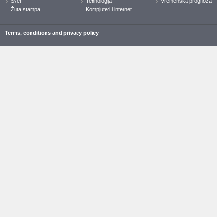
Svet
Tehnologija
Vremenska prognoza
Žuta stampa
Kompjuteri i internet
Terms, conditions and privacy policy