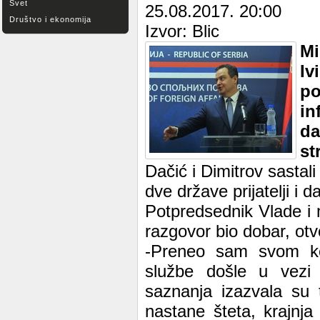
Svet
25.08.2017. 20:00
Društvo i ekonomija
Izvor: Blic
Mi
Iv
p
in
da
st
Dačić i Dimitrov sastali
dve države prijatelji i 
Potpredsednik Vlade i m
razgovor bio dobar, otv
-Preneo sam svom ko
službe došle u vezi
saznanja izazvala su 
nastane šteta, krajnj