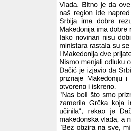
Vlada. Bitno je da ove
naš region ide napred
Srbija ima dobre rez
Makedonija ima dobre re
Iako novinari nisu dob
ministara rastala su se 
i Makedonija dve prijate
Nismo menjali odluku 
Dačić je izjavio da Srb
priznaje Makedoniju i
otvoreno i iskreno.
"Nas boli što smo pri
zamerila Grčka koja i
učinila", rekao je Da
makedonska vlada, a n
"Bez obzira na sve, mi