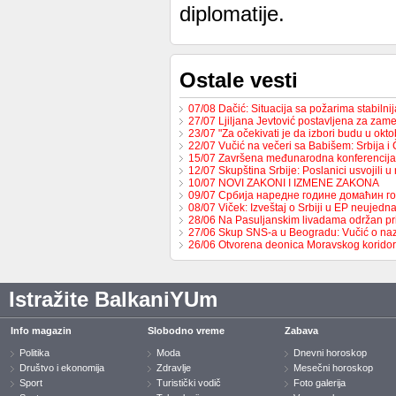
diplomatije.
Ostale vesti
07/08 Dačić: Situacija sa požarima stabilni
27/07 Ljiljana Jevtović postavljena za za
23/07 "Za očekivati je da izbori budu u ok
22/07 Vučić na večeri sa Babišem: Srbija 
15/07 Završena međunarodna konferencija
12/07 Skupština Srbije: Poslanici usvojili 
10/07 NOVI ZAKONI I IZMENE ZAKONA
09/07 Србија наредне године домаћин 
08/07 Viček: Izveštaj o Srbiji u EP neujed
28/06 Na Pasuljanskim livadama održan p
27/06 Skup SNS-a u Beogradu: Vučić o naz
26/06 Otvorena deonica Moravskog korido
Istražite BalkaniYUm
Info magazin
Slobodno vreme
Zabava
Politika
Moda
Dnevni horoskop
Društvo i ekonomija
Zdravlje
Mesečni horoskop
Sport
Turistički vodič
Foto galerija