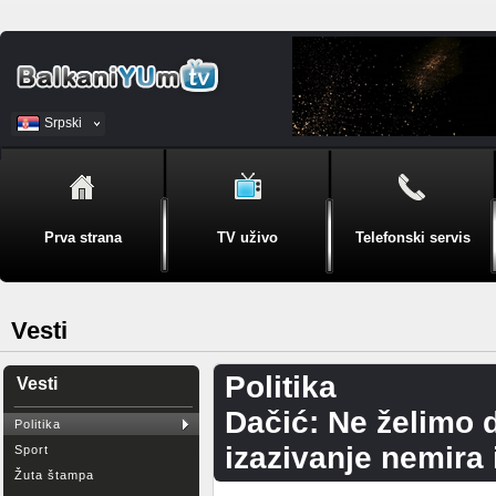
Srpski
BiH
Prva strana
TV uživo
Telefonski servis
Vesti
Politika
Vesti
Dačić: Ne želimo 
Politika
izazivanje nemira 
Sport
Žuta štampa