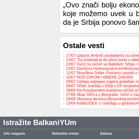
„Ovo znači bolju ekonom
koje možemo uvek u bu
da je Srbija ponovo šamp
Ostale vesti
27/07 Ljiljana Jevtović postavljena za za
23/07 "Za očekivati je da izbori budu u ok
22/07 Vučić na večeri sa Babišem: Srbija 
15/07 Završena međunarodna konferencija
12/07 Skupština Srbije: Poslanici usvojili 
10/07 NOVI ZAKONI I IZMENE ZAKONA
09/07 Србија наредне године домаћин 
08/07 Viček: Izveštaj o Srbiji u EP neujed
28/06 Na Pasuljanskim livadama održan p
27/06 Skup SNS-a u Beogradu: Vučić o naz
26/06 Otvorena deonica Moravskog korido
13/09 Institut IDEA: U izveštaju o globaln
Istražite BalkaniYUm
Info magazin
Slobodno vreme
Zabava