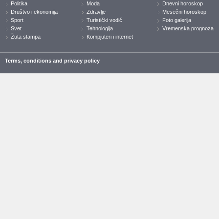
Politika
Moda
Dnevni horoskop
Društvo i ekonomija
Zdravlje
Mesečni horoskop
Sport
Turistički vodič
Foto galerija
Svet
Tehnologija
Vremenska prognoza
Žuta stampa
Kompjuteri i internet
Terms, conditions and privacy policy