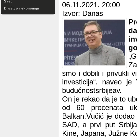
Svet
06.11.2021. 20:00
Društvo i ekonomija
Izvor: Danas
Pr
da
in
go
„G
Za
smo i dobili i privukli 
investicija“, naveo j
budućnostsrbijeav.
On je rekao da je to ube
od 60 procenata ukup
Balkan.Vučić je dodao d
SAD, a prvi put Srbija
Kine, Japana, Južne Ko