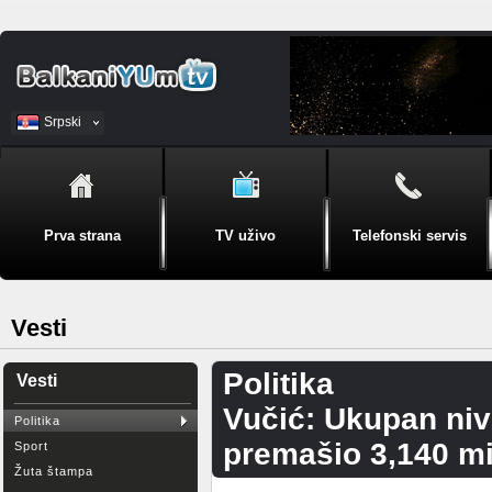
Srpski
BiH
Prva strana
TV uživo
Telefonski servis
Vesti
Politika
Vesti
Vučić: Ukupan nivo
Politika
premašio 3,140 mil
Sport
Žuta štampa