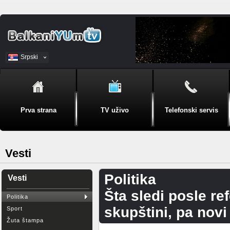
Srpski
BiH
Prva strana
TV uživo
Telefonski servis
Vesti
Politika
Vesti
Šta sledi posle re
Politika
skupštini, pa novi 
Sport
Žuta štampa