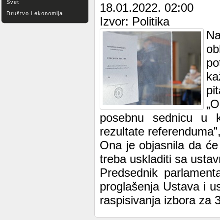
Svet
18.01.2022. 02:00
Društvo i ekonomija
Izvor: Politika
Na
ob
po
ka
pi
„O
posebnu sednicu u k
rezultate referenduma”,
Ona je objasnila da će
treba uskladiti sa usta
Predsednik parlamenta
proglašenja Ustava i u
raspisivanja izbora za 3.