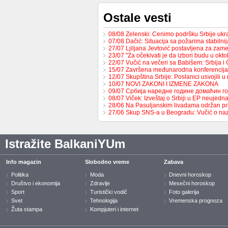
Ostale vesti
08/08 Zelenski: Cenimo podršku Srbije uk
07/08 Dačić: Situacija sa požarima stabilni
27/07 Ljiljana Jevtović postavljena za za
23/07 "Za očekivati je da izbori budu u ok
22/07 Vučić na večeri sa Babišem: Srbija 
15/07 Završena međunarodna konferencija
12/07 Skupština Srbije: Poslanici usvojili 
10/07 NOVI ZAKONI I IZMENE ZAKONA
09/07 Србија наредне године домаћин 
08/07 Viček: Izveštaj o Srbiji u EP neujed
28/06 Na Pasuljanskim livadama održan p
27/06 Skup SNS-a u Beogradu: Vučić o naz
Istražite BalkaniYUm
Info magazin
Slobodno vreme
Zabava
Politika
Moda
Dnevni horoskop
Društvo i ekonomija
Zdravlje
Mesečni horoskop
Sport
Turistički vodič
Foto galerija
Svet
Tehnologija
Vremenska prognoza
Žuta stampa
Kompjuteri i internet