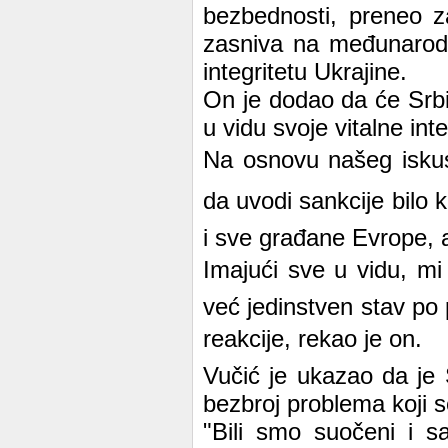
bezbednosti, preneo za
zasniva na međunarodn
integritetu Ukrajine.
On je dodao da će Srbija
u vidu svoje vitalne int
Na osnovu našeg iskust
da uvodi sankcije bilo k
i sve građane Evrope, al
Imajući sve u vidu, 
već jedinstven stav po p
reakcije, rekao je on.
Vučić je ukazao da je 
bezbroj problema koji s
"Bili smo suočeni i s