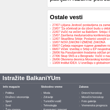
Ostale vesti
27/07 Ljiljana Jevtović postavljena za za
23/07 "Za očekivati je da izbori budu u ok
22/07 Vučić na večeri sa Babišem: Srbija 
15/07 Završena međunarodna konferencija
12/07 Skupština Srbije: Poslanici usvojili 
10/07 NOVI ZAKONI I IZMENE ZAKONA
09/07 Србија наредне године домаћин 
08/07 Viček: Izveštaj o Srbiji u EP neujed
28/06 Na Pasuljanskim livadama održan p
27/06 Skup SNS-a u Beogradu: Vučić o naz
26/06 Otvorena deonica Moravskog korido
13/09 Institut IDEA: U izveštaju o globaln
Istražite BalkaniYUm
Info magazin
Slobodno vreme
Zabava
Politika
Moda
Dnevni horoskop
Društvo i ekonomija
Zdravlje
Mesečni horoskop
Sport
Turistički vodič
Foto galerija
Svet
Tehnologija
Vremenska prognoza
Žuta stampa
Kompjuteri i internet