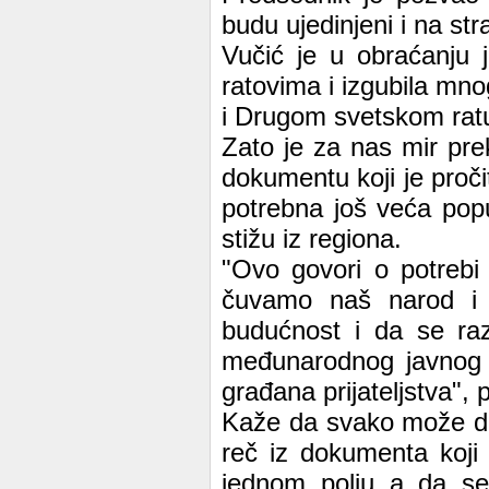
budu ujedinjeni i na str
Vučić je u obraćanju 
ratovima i izgubila mnog
i Drugom svetskom ratu
Zato je za nas mir pre
dokumentu koji je proči
potrebna još veća popu
stižu iz regiona.
"Ovo govori o potrebi
čuvamo naš narod i 
budućnost i da se raz
međunarodnog javnog p
građana prijateljstva", 
Kaže da svako može da 
reč iz dokumenta koji 
jednom polju a da se,