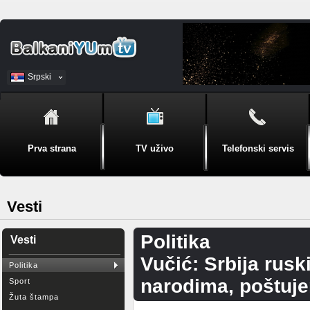
Srpski
BiH
Prva strana
TV uživo
Telefonski servis
Vesti
Politika
Vesti
Vučić: Srbija rusk
Politika
narodima, poštu
Sport
Žuta štampa