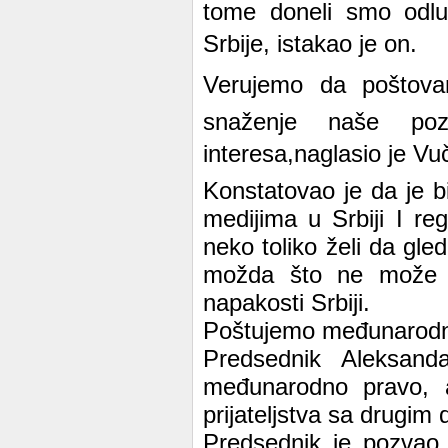
tome doneli smo odluk
Srbije, istakao je on.
Verujemo da poštov
snaženje naše pozi
interesa,naglasio je Vuč
Konstatovao je da je bi
medijima u Srbiji I re
neko toliko želi da gle
možda što ne može d
napakosti Srbiji.
Poštujemo međunarodno 
Predsednik Aleksand
međunarodno pravo, a
prijateljstva sa drugim
Predsednik je pozvao 