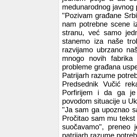
medunarodnog javnog 
"Pozivam građane Srbij
nam potrebne scene iz 
stranu, već samo jedn
stanemo iza naše trob
razvijamo ubrzano na
mnogo novih fabrika 
probleme građana uspe
Patrijarh razume potreb
Predsednik Vučić rek
Porfirijem i da ga j
povodom situacije u Ukr
"Ja sam ga upoznao sa 
Pročitao sam mu tekst
suočavamo", preneo je
patrijarh razume potreb