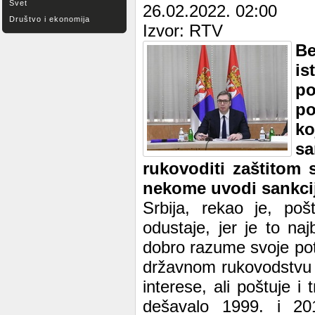
Svet
26.02.2022. 02:00
Društvo i ekonomija
Izvor: RTV
Be
is
po
po
ko
sa
rukovoditi zaštitom s
nekome uvodi sankci
Srbija, rekao je, p
odustaje, jer je to naj
dobro razume svoje pot
državnom rukovodstvu S
interese, ali poštuje i 
dešavalo 1999. i 20