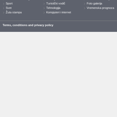
Sport
Turistički vodič
Foto galerija
Svet
Tehnologija
Vremenska prognoza
Žuta stampa
Kompjuteri i internet
Terms, conditions and privacy policy