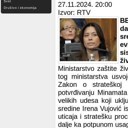
Svet
27.11.2024. 20:00
Društvo i ekonomija
Izvor: RTV
BE
da
sr
ev
si
ži
Ministarstvo zaštite ž
tog ministarstva usvo
Zakon o strateškoj 
potvrđivanju Minamata 
velikih udesa koji ukl
sredine Irena Vujović 
uticaja i stratešku pro
dalje ka potpunom usag