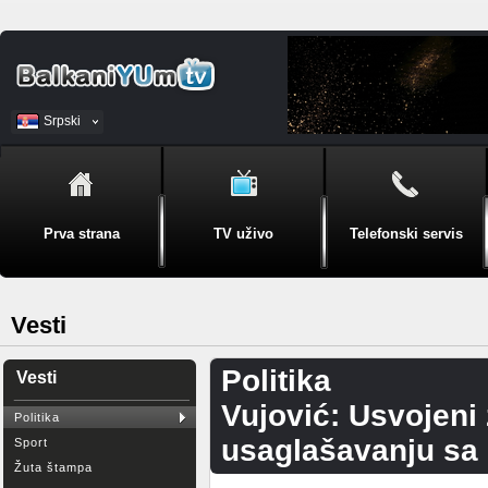
Srpski
BiH
Prva strana
TV uživo
Telefonski servis
Vesti
Politika
Vesti
Vujović: Usvojeni 
Politika
usaglašavanju sa
Sport
Žuta štampa