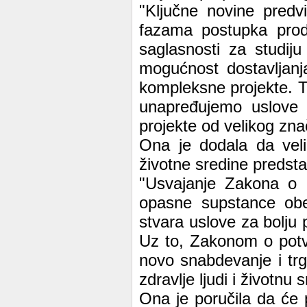
"Ključne novine predv
fazama postupka prod
saglasnosti za studij
mogućnost dostavljan
kompleksne projekte. 
unapređujemo uslove
projekte od velikog znač
Ona je dodala da veli
životne sredine predsta
"Usvajanje Zakona o k
opasne supstance obez
stvara uslove za bolju 
Uz to, Zakonom o potv
novo snabdevanje i trgo
zdravlje ljudi i životnu 
Ona je poručila da će p