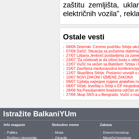
zaštitu zemljišta, ukl
električnih vozila", rek
Ostale vesti
08/08 Zelenski: Cenimo podršku Srbije uk
07/08 Dačić: Situacija sa požarima stabilni
27/07 Ljiljana Jevtović postavljena za za
23/07 "Za očekivati je da izbori budu u ok
22/07 Vučić na večeri sa Babišem: Srbija 
15/07 Završena međunarodna konferencija
12/07 Skupština Srbije: Poslanici usvojili 
10/07 NOVI ZAKONI I IZMENE ZAKONA
09/07 Србија наредне године домаћин 
08/07 Viček: Izveštaj o Srbiji u EP neujed
28/06 Na Pasuljanskim livadama održan p
27/06 Skup SNS-a u Beogradu: Vučić o naz
Istražite BalkaniYUm
Info magazin
Slobodno vreme
Zabava
Politika
Moda
Dnevni horoskop
Društvo i ekonomija
Zdravlje
Mesečni horoskop