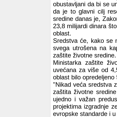
obustavljani da bi se u
da je to glavni cilj re
sredine danas je, Zako
23,8 milijardi dinara š
oblast.
Sredstva će, kako se n
svega utrošena na kapi
zaštite životne sredine.
Ministarka zaštite ži
uvećana za više od 4,
oblast bilo opredeljeno 
"Nikad veća sredstva z
zaštita životne sredine
ujedno i važan predu
projektima izgradnje ze
evropske standarde i u o