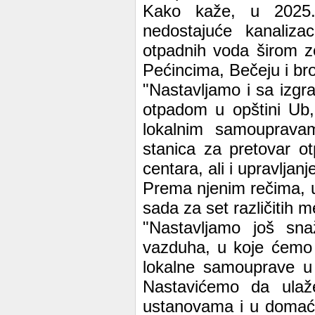
Kako kaže, u 2025. 
nedostajuće kanaliza
otpadnih voda širom ze
Pećincima, Bečeju i br
"Nastavljamo i sa izgr
otpadom u opštini Ub,
lokalnim samoupravam
stanica za pretovar ot
centara, ali i upravljanj
Prema njenim rečima, u
sada za set različitih 
"Nastavljamo još snaž
vazduha, u koje ćemo u
lokalne samouprave u 
Nastavićemo da ulaž
ustanovama i u domaći