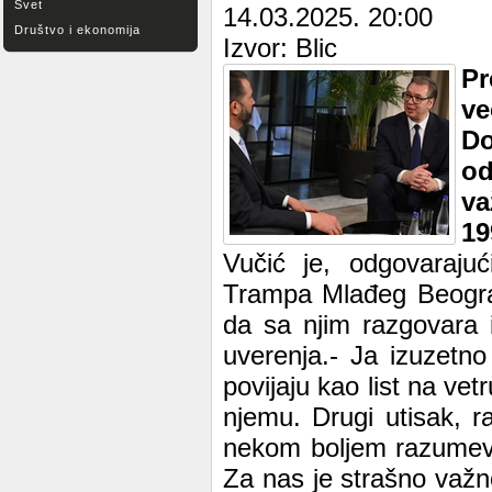
Svet
14.03.2025. 20:00
Društvo i ekonomija
Izvor: Blic
Pr
ve
D
od
va
19
Vučić je, odgovaraju
Trampa Mlađeg Beograd
da sa njim razgovara 
uverenja.- Ja izuzetno
povijaju kao list na vet
njemu. Drugi utisak, 
nekom boljem razumeva
Za nas je strašno važ