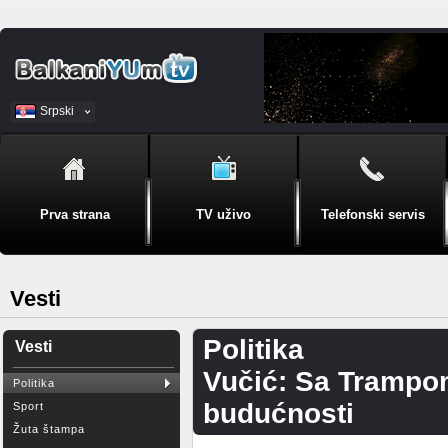
Srpski
BiH
Prva strana
TV uživo
Telefonski servis
Vesti
Politika
Vesti
Vučić: Sa Trampo
Politika
budućnosti
Sport
Žuta štampa