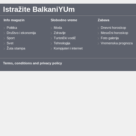
Istražite BalkaniYUm
Info magazin
Slobodno vreme
Zabava
Politika
Moda
Dnevni horoskop
Društvo i ekonomija
Zdravlje
Mesečni horoskop
Sport
Turistički vodič
Foto galerija
Svet
Tehnologija
Vremenska prognoza
Žuta stampa
Kompjuteri i internet
Terms, conditions and privacy policy