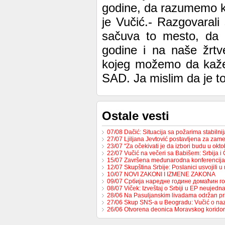
godine, da razumemo ko
je Vučić.- Razgovaral
sačuva to mesto, da 
godine i na naše žrt
kojeg možemo da kaže
SAD. Ja mislim da je t
Ostale vesti
07/08 Dačić: Situacija sa požarima stabilni
27/07 Ljiljana Jevtović postavljena za za
23/07 "Za očekivati je da izbori budu u ok
22/07 Vučić na večeri sa Babišem: Srbija 
15/07 Završena međunarodna konferencija
12/07 Skupština Srbije: Poslanici usvojili 
10/07 NOVI ZAKONI I IZMENE ZAKONA
09/07 Србија наредне године домаћин 
08/07 Viček: Izveštaj o Srbiji u EP neujed
28/06 Na Pasuljanskim livadama održan p
27/06 Skup SNS-a u Beogradu: Vučić o naz
26/06 Otvorena deonica Moravskog korido