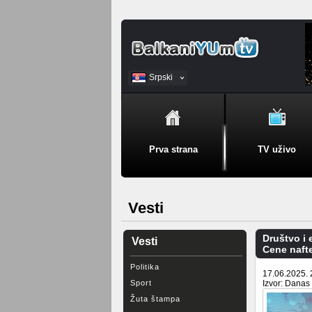
Srpski
BiH
Prva strana
TV uživo
Vesti
Društvo i
Vesti
Cene naft
Politika
17.06.2025. 
Sport
Izvor: Danas
Žuta štampa