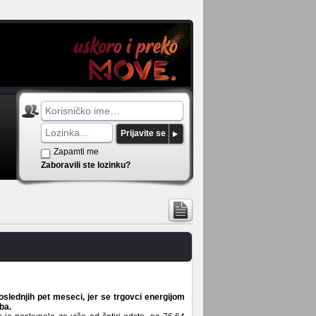
Prijavite se
Zapamti me
Zaboravili ste lozinku?
oslednjih pet meseci, jer se trgovci energijom
ba.