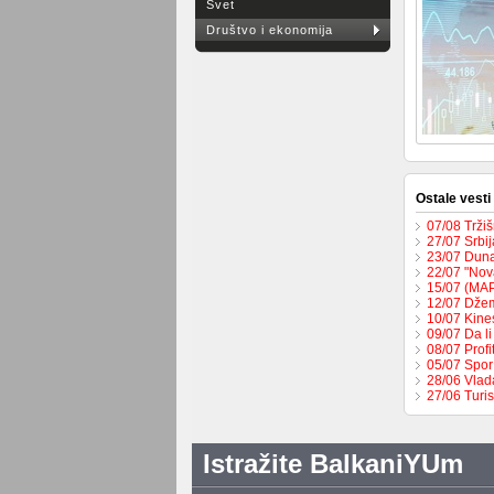
Svet
Društvo i ekonomija
Ostale vesti
07/08 Trži
27/07 Srbi
23/07 Duna
22/07 "Nova
15/07 (MAP
12/07 Džem
10/07 Kines
09/07 Da l
08/07 Profi
05/07 Spor
28/06 Vlad
27/06 Turis
Istražite BalkaniYUm