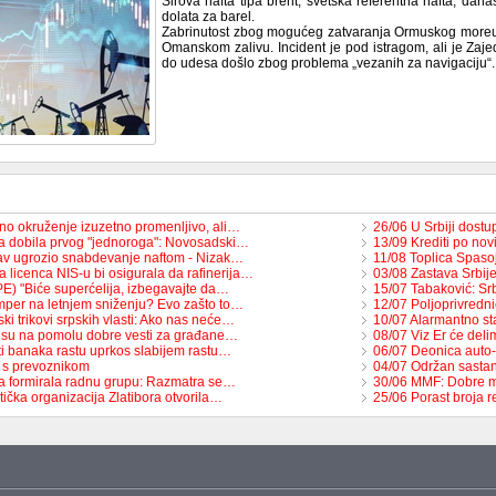
Sirova nafta tipa brent, svetska referentna nafta, dana
dolata za barel.
Zabrinutost zbog mogućeg zatvaranja Ormuskog moreu
Omanskom zalivu. Incident je pod istragom, ali je Zaje
do udesa došlo zbog problema „vezanih za navigaciju“.
šno okruženje izuzetno promenljivo, ali…
26/06 U Srbiji dostu
ja dobila prvog "jednoroga": Novosadski…
13/09 Krediti po no
v ugrozio snabdevanje naftom - Nizak…
11/08 Toplica Spas
 licenca NIS-u bi osigurala da rafinerija…
03/08 Zastava Srbije
E) "Biće superćelija, izbegavajte da…
15/07 Tabaković: Sr
per na letnjem sniženju? Evo zašto to…
12/07 Poljoprivredn
ki trikovi srpskih vlasti: Ako nas neće…
10/07 Alarmantno st
i su na pomolu dobre vesti za građane…
08/07 Viz Er će deli
ti banaka rastu uprkos slabijem rastu…
06/07 Deonica auto
 s prevoznikom
04/07 Održan sasta
a formirala radnu grupu: Razmatra se…
30/06 MMF: Dobre m
tička organizacija Zlatibora otvorila…
25/06 Porast broja r