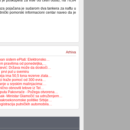
s je poskupela za više od četiri odsto, na 76,64
za pojačana je sudarom dva tankera za naftu u
dnički pomorski informacioni centar naveo da je
Arhiva
pan sistem ePlati: Elektronsko…
vim pravilima od ponedeljka,…
ojević: Država može da doskoči…
 prvi put u svemiru
bija ima 50,5 tona rezerve zlata…
ici traže pomoć od 300 evra…
anje u srpskim malinjacima:…
mično obnoviti letove iz Tel…
-puta Pakovraće - Požega otvorena…
nak- Ministar Glamočić sa udruženjem…
akroekonomske politike Srbije…
egistracija putničkih automobila…