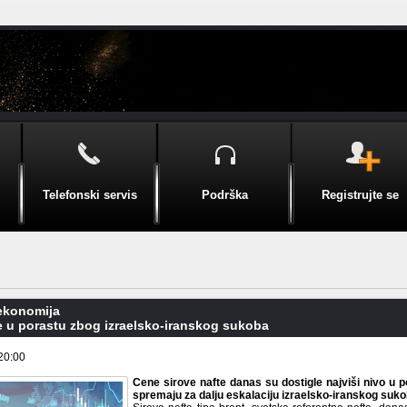
Telefonski servis
Podrška
Registrujte se
 ekonomija
e u porastu zbog izraelsko-iranskog sukoba
20:00
Cene sirove nafte danas su dostigle najviši nivo u p
spremaju za dalju eskalaciju izraelsko-iranskog suko