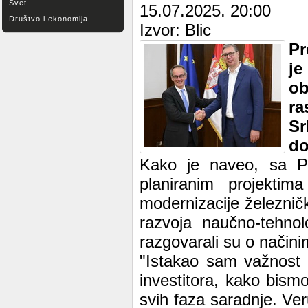
Svet
15.07.2025. 20:00
Društvo i ekonomija
Izvor: Blic
Pr
j
ob
ra
Sr
do
Kako je naveo, sa Pa
planiranim projekti
modernizacije železnič
razvoja naučno-tehnol
razgovarali su o načini
"Istakao sam važnost 
investitora, kako bismo
svih faza saradnje. V