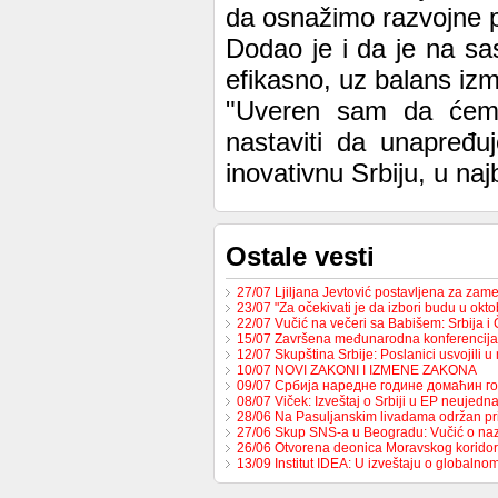
da osnažimo razvojne po
Dodao je i da je na sa
efikasno, uz balans izm
"Uveren sam da ćemo
nastaviti da unapređu
inovativnu Srbiju, u na
Ostale vesti
27/07 Ljiljana Jevtović postavljena za za
23/07 "Za očekivati je da izbori budu u ok
22/07 Vučić na večeri sa Babišem: Srbija 
15/07 Završena međunarodna konferencija
12/07 Skupština Srbije: Poslanici usvojili 
10/07 NOVI ZAKONI I IZMENE ZAKONA
09/07 Србија наредне године домаћин 
08/07 Viček: Izveštaj o Srbiji u EP neujed
28/06 Na Pasuljanskim livadama održan p
27/06 Skup SNS-a u Beogradu: Vučić o naz
26/06 Otvorena deonica Moravskog korido
13/09 Institut IDEA: U izveštaju o globaln