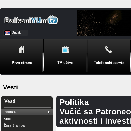
Srpski
BiH
Prva strana
TV uživo
Telefonski servis
Vesti
Politika
Vesti
Vučić sa Patrone
Politika
aktivnosti i invest
Sport
Žuta štampa