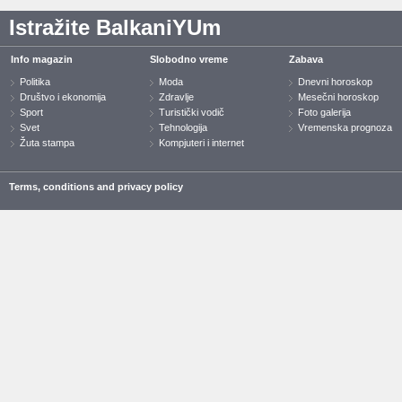
Istražite BalkaniYUm
Info magazin
Slobodno vreme
Zabava
Politika
Moda
Dnevni horoskop
Društvo i ekonomija
Zdravlje
Mesečni horoskop
Sport
Turistički vodič
Foto galerija
Svet
Tehnologija
Vremenska prognoza
Žuta stampa
Kompjuteri i internet
Terms, conditions and privacy policy