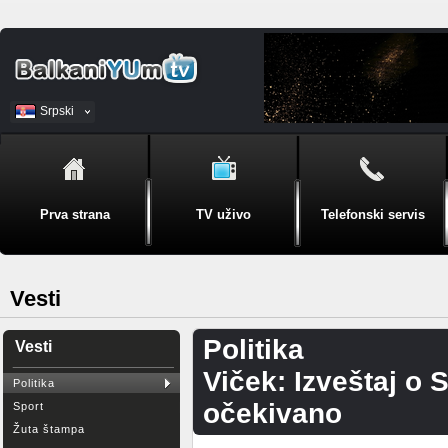
Srpski
BiH
Prva strana
TV uživo
Telefonski servis
Vesti
Politika
Vesti
Viček: Izveštaj o 
Politika
očekivano
Sport
Žuta štampa