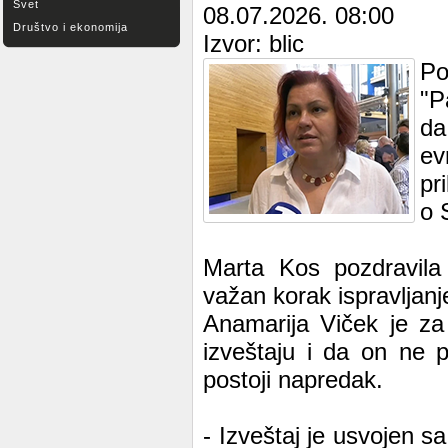
Svet
08.07.2026. 08:00
Društvo i ekonomija
Izvor: blic
Po
"P
da
ev
pr
o S
Marta Kos pozdravila 
važan korak ispravljan
Anamarija Viček je za
izveštaju i da on ne 
postoji napredak.
- Izveštaj je usvojen s