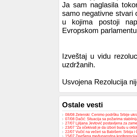
Ja sam naglasila toko
samo negativne stvari o
u kojima postoji na
Evropskom parlamentu
Izveštaj u vidu rezolu
uzdržanih.
Usvojena Rezolucija ni
Ostale vesti
08/08 Zelenski: Cenimo podršku Srbije uk
07/08 Dačić: Situacija sa požarima stabilni
27/07 Ljiljana Jevtović postavljena za za
23/07 "Za očekivati je da izbori budu u ok
22/07 Vučić na večeri sa Babišem: Srbija 
15/07 Završena međunarodna konferencija