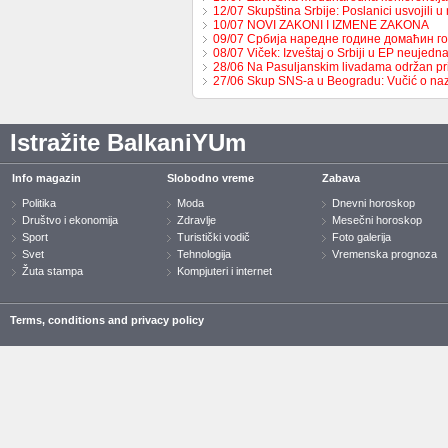
12/07 Skupština Srbije: Poslanici usvojili 
10/07 NOVI ZAKONI I IZMENE ZAKONA
09/07 Србија наредне године домаћин 
08/07 Viček: Izveštaj o Srbiji u EP neujed
28/06 Na Pasuljanskim livadama održan p
27/06 Skup SNS-a u Beogradu: Vučić o naz
Istražite BalkaniYUm
Info magazin
Slobodno vreme
Zabava
Politika
Moda
Dnevni horoskop
Društvo i ekonomija
Zdravlje
Mesečni horoskop
Sport
Turistički vodič
Foto galerija
Svet
Tehnologija
Vremenska prognoza
Žuta stampa
Kompjuteri i internet
Terms, conditions and privacy policy