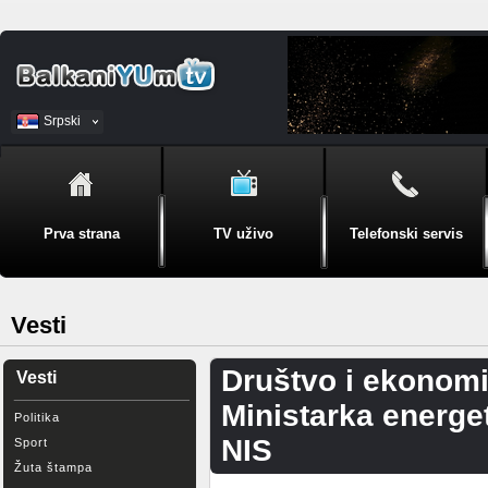
Srpski
BiH
Prva strana
TV uživo
Telefonski servis
Vesti
Društvo i ekonomi
Vesti
Ministarka energet
Politika
NIS
Sport
Žuta štampa