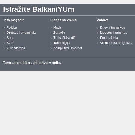
Istražite BalkaniYUm
Info magazin
Slobodno vreme
Zabava
Politika
Moda
Dnevni horoskop
Društvo i ekonomija
Zdravlje
Mesečni horoskop
Sport
Turistički vodič
Foto galerija
Svet
Tehnologija
Vremenska prognoza
Žuta stampa
Kompjuteri i internet
Terms, conditions and privacy policy