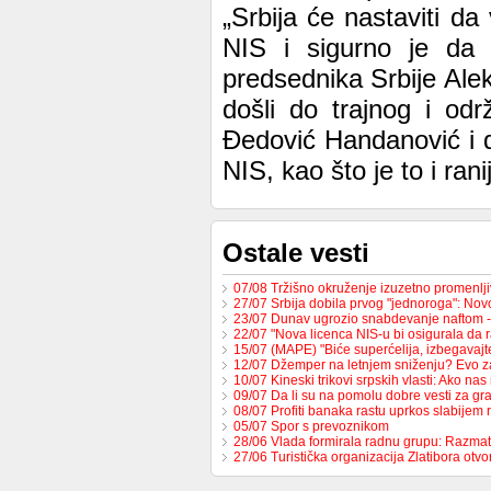
„Srbija će nastaviti d
NIS i sigurno je da 
predsednika Srbije Ale
došli do trajnog i odr
Đedović Handanović i 
NIS, kao što je to i ranij
Ostale vesti
07/08 Tržišno okruženje izuzetno promenlji
27/07 Srbija dobila prvog "jednoroga": No
23/07 Dunav ugrozio snabdevanje naftom 
22/07 "Nova licenca NIS-u bi osigurala da 
15/07 (MAPE) "Biće superćelija, izbegavaj
12/07 Džemper na letnjem sniženju? Evo z
10/07 Kineski trikovi srpskih vlasti: Ako n
09/07 Da li su na pomolu dobre vesti za 
08/07 Profiti banaka rastu uprkos slabijem
05/07 Spor s prevoznikom
28/06 Vlada formirala radnu grupu: Razma
27/06 Turistička organizacija Zlatibora otv