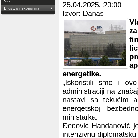
Svet
25.04.2025. 20:00
Društvo i ekonomija
Izvor: Danas
Vl
za
fi
li
pr
ap
energetike.
„Iskoristili smo i o
administraciji na znač
nastavi sa tekućim ak
energetskoj bezbedno
ministarka.
Đedović Handanović je
intenzivnu diplomatsku