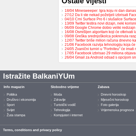
Ostale vijesti
18/04 Minesweeper: Igra koju ni dan dan
27/12 Da li ste nekad poželjeli izbrisati F
04/10 Crni Surface Pro 6 i slušalice Surfac
13/09 Twitter testira novi dizajn, neki koris
06/09 Google Chrome dobio veliki redizaj
16/08 Osmišljen algoritam koji će otkrivati
09/08 Greška srednjoškolca pokrenula ra
12/07 Twitter briše milion računa dnevno k
21/06 Facebook razvija tehnologiju koja će 
24/05 Zvanični turniri u "Fortniteu" će imat
17/05 Facebook izbrisao 29 miliona objava
26/04 Gmail za Android odsad s opcijom s
Istražite BalkaniYUm
Info magazin
Slobodno vrijeme
Zabava
Politika
Moda
Dnevni horoskop
Društvo i ekonomija
Zdravlje
Mjesečni horoskop
Sport
Turistički vodič
Foto galerija
Svijet
Tehnologija
Vrijemenska prognoza
Žuta stampa
Kompjuteri i internet
Terms, conditions and privacy policy