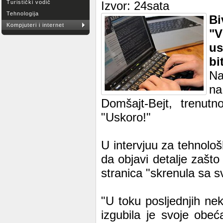
Turistički vodič
Izvor: 24sata
Tehnologija
Bi
Kompjuteri i internet
"V
us
bi
Na
na
Domšajt-Bejt, trenut
"Uskoro!"
U intervjuu za tehnološ
da objavi detalje zašto 
stranica "skrenula sa s
"U toku posljednjih nek
izgubila je svoje obeć