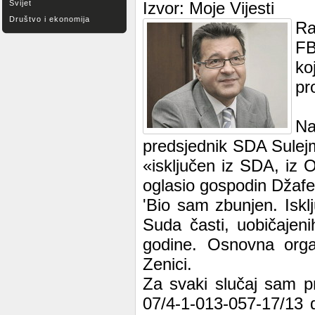
Svijet
Izvor: Moje Vijesti
Društvo i ekonomija
Ra
FB
ko
pr
Na
predsjednik SDA Sulejm
«isključen iz SDA, iz
oglasio gospodin Džafe
'Bio sam zbunjen. Iskl
Suda časti, uobičajen
godine. Osnovna orga
Zenici.
Za svaki slučaj sam pr
07/4-1-013-057-17/13 