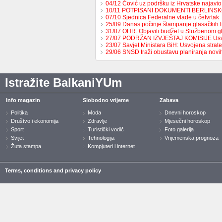
04/12 Čović uz podršku iz Hrvatske najavio
10/11 POTPISANI DOKUMENTI BERLINS
07/10 Sjednica Federalne vlade u četvrtak
25/09 Danas počinje štampanje glasačkih l
31/07 OHR: Objaviti budžet u Službenom g
27/07 PODRŽAN IZVJEŠTAJ KOMISIJE Us
23/07 Savjet Ministara BiH: Usvojena strat
29/06 SNSD traži obustavu planiranja nov
Istražite BalkaniYUm
Info magazin
Slobodno vrijeme
Zabava
Politika
Moda
Dnevni horoskop
Društvo i ekonomija
Zdravlje
Mjesečni horoskop
Sport
Turistički vodič
Foto galerija
Svijet
Tehnologija
Vrijemenska prognoza
Žuta stampa
Kompjuteri i internet
Terms, conditions and privacy policy