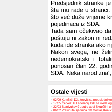
Predsjednik stranke j
šta mu rade u stranci. 
što već duže vrijeme kr
pojedinaca iz SDA.
Tada sam očekivao da 
poštuju ni zakon ni red
kuda ide stranka ako nj
Nakon svega, ne želim
nedemokratski i tota
ponosan član 22. godin
SDA. Neka narod zna', 
Ostale vijesti
02/09 Komšić i Džaferović sa predsjednik
17/05 Čerkez: U Federaciji BiH se ukida o
22/03 Stanivuković uputio apel Skupštini 
06/02 Prekinuta sjednica GV Mostar, Koali