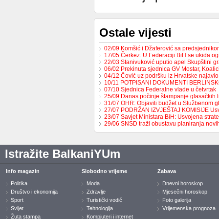
Ostale vijesti
02/09 Komšić i Džaferović sa predsjednik
17/05 Čerkez: U Federaciji BiH se ukida o
22/03 Stanivuković uputio apel Skupštini 
06/02 Prekinuta sjednica GV Mostar, Koali
04/12 Čović uz podršku iz Hrvatske najavio
10/11 POTPISANI DOKUMENTI BERLINS
07/10 Sjednica Federalne vlade u četvrtak
25/09 Danas počinje štampanje glasačkih l
31/07 OHR: Objaviti budžet u Službenom g
27/07 PODRŽAN IZVJEŠTAJ KOMISIJE Us
23/07 Savjet Ministara BiH: Usvojena strat
29/06 SNSD traži obustavu planiranja nov
Istražite BalkaniYUm
Info magazin
Slobodno vrijeme
Zabava
Politika
Moda
Dnevni horoskop
Društvo i ekonomija
Zdravlje
Mjesečni horoskop
Sport
Turistički vodič
Foto galerija
Svijet
Tehnologija
Vrijemenska prognoza
Žuta stampa
Kompjuteri i internet