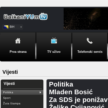
BiH
Srpski
Prva strana
TV uživo
Telefonski servis
Vijesti
Politika
Vijesti
Mladen Bosić
Politika
Za SDS je ponižav
Sport
Žuta štampa
Željke Cvijanović