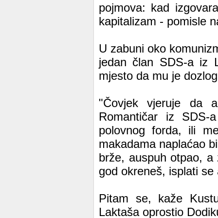
pojmova: kad izgovara
kapitalizam - pomisle na
U zabuni oko komunizma 
jedan član SDS-a iz La
mjesto da mu je dozlogr
"Čovjek vjeruje da a
Romantičar iz SDS-a 
polovnog forda, ili m
makadama naplaćao bi s
brže, auspuh otpao, a 
god okreneš, isplati se 
Pitam se, kaže Kustur
Laktaša oprostio Dodiku 