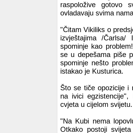
raspoložive gotovo s
ovladavaju svima nama
"Čitam Vikiliks o pred
izvještajima /Čarlsa/
spominje kao problem!
se u depešama piše p
spominje nešto proble
istakao je Kusturica.
Što se tiče opozicije i
na ivici egzistencije"
cvjeta u cijelom svijetu.
"Na Kubi nema lopovlu
Otkako postoji svijeta 