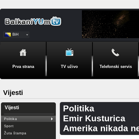
BiH
Srpski
Prva strana
TV uživo
Telefonski servis
Vijesti
Politika
Vijesti
Emir Kusturica
Politika
Amerika nikada ne
Sport
Žuta štampa