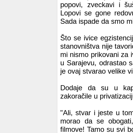
popovi, zveckavi i šu
Lopovi se gone redovn
Sada ispade da smo mi i
Što se ivice egzistenci
stanovništva nije tavori
mi nismo prikovani za i
u Sarajevu, odrastao sa
je ovaj stvarao velike v
Dodaje da su u kapit
zakoračile u privatizaci
"Ali, stvar i jeste u t
morao da se obogati,
filmove! Tamo su svi b