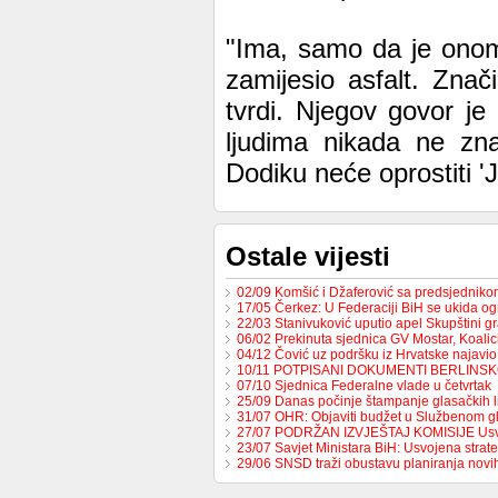
"Ima, samo da je onom
zamijesio asfalt. Znač
tvrdi. Njegov govor je 
ljudima nikada ne zna
Dodiku neće oprostiti 'J
Ostale vijesti
02/09 Komšić i Džaferović sa predsjednik
17/05 Čerkez: U Federaciji BiH se ukida o
22/03 Stanivuković uputio apel Skupštini 
06/02 Prekinuta sjednica GV Mostar, Koali
04/12 Čović uz podršku iz Hrvatske najavio
10/11 POTPISANI DOKUMENTI BERLINS
07/10 Sjednica Federalne vlade u četvrtak
25/09 Danas počinje štampanje glasačkih l
31/07 OHR: Objaviti budžet u Službenom g
27/07 PODRŽAN IZVJEŠTAJ KOMISIJE Us
23/07 Savjet Ministara BiH: Usvojena strat
29/06 SNSD traži obustavu planiranja nov