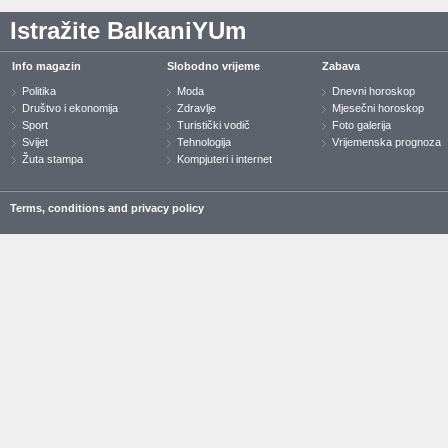
Istražite BalkaniYUm
Info magazin
Slobodno vrijeme
Zabava
Politika
Moda
Dnevni horoskop
Društvo i ekonomija
Zdravlje
Mjesečni horoskop
Sport
Turistički vodič
Foto galerija
Svijet
Tehnologija
Vrijemenska prognoza
Žuta stampa
Kompjuteri i internet
Terms, conditions and privacy policy