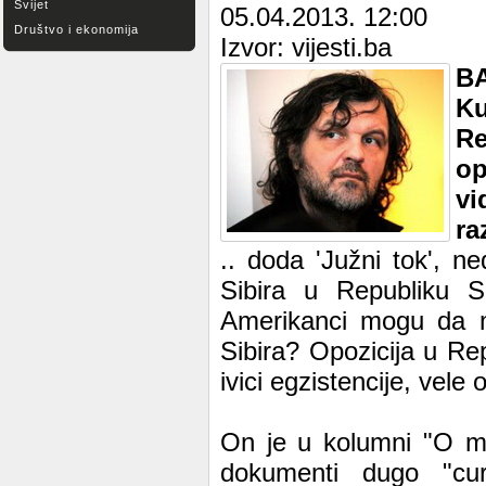
Svijet
05.04.2013. 12:00
Društvo i ekonomija
Izvor: vijesti.ba
B
K
Re
op
vi
ra
.. doda 'Južni tok', n
Sibira u Republiku S
Amerikanci mogu da mu
Sibira? Opozicija u Re
ivici egzistencije, vele
On je u kolumni "O mole
dokumenti dugo "cur