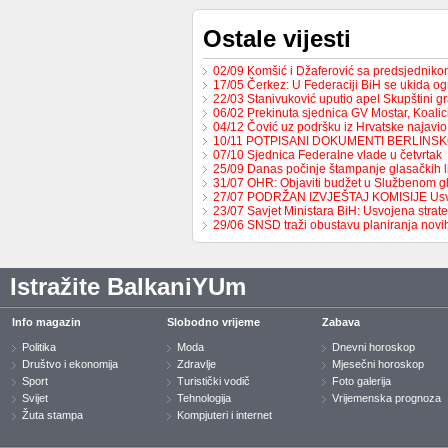
Ostale vijesti
02/09 Komšić i Džaferović sa predsjednik
17/05 Čerkez: U Federaciji BiH se ukida o
22/03 Stanivuković uputio apel Skupštini 
06/02 Prekinuta sjednica GV Mostar, Koali
04/12 Čović uz podršku iz Hrvatske najavio
10/11 POTPISANI DOKUMENTI BERLINS
07/10 Sjednica Federalne vlade u četvrtak
25/09 Danas počinje štampanje glasačkih l
31/07 OHR: Objaviti budžet u Službenom g
27/07 PODRŽAN IZVJEŠTAJ KOMISIJE Us
23/07 Savjet Ministara BiH: Usvojena strat
29/06 SNSD traži obustavu planiranja nov
Istražite BalkaniYUm
Info magazin
Slobodno vrijeme
Zabava
Politika
Moda
Dnevni horoskop
Društvo i ekonomija
Zdravlje
Mjesečni horoskop
Sport
Turistički vodič
Foto galerija
Svijet
Tehnologija
Vrijemenska prognoza
Žuta stampa
Kompjuteri i internet