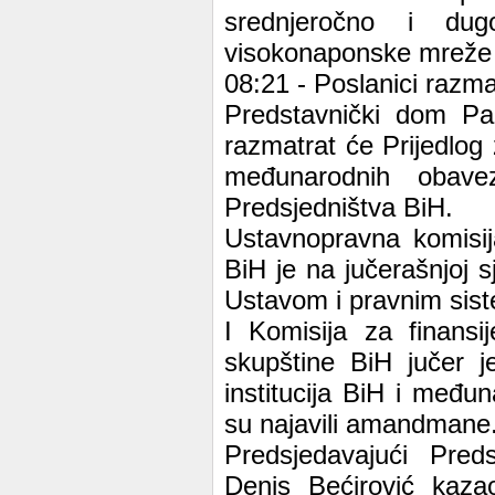
srednjeročno i dug
visokonaponske mreže u
08:21 - Poslanici razma
Predstavnički dom Par
razmatrat će Prijedlog
međunarodnih obav
Predsjedništva BiH.
Ustavnopravna komisi
BiH je na jučerašnjoj 
Ustavom i pravnim sis
I Komisija za finans
skupštine BiH jučer j
institucija BiH i među
su najavili amandmane
Predsjedavajući Pre
Denis Bećirović kaza