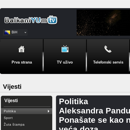
BiH
Srpski
Prva strana
TV uživo
Telefonski servis
Vijesti
Politika
Vijesti
Aleksandra Pandu
Politika
Ponašate se kao n
Sport
Žuta štampa
veća doza