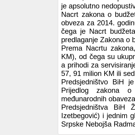
je apsolutno nedopustiv
Nacrt zakona o budžet
obveza za 2014. godinu
čega je Nacrt budžeta
predlaganje Zakona o 
Prema Nacrtu zakona, 
KM), od čega su ukupni 
a prihodi za servisira
57, 91 milion KM ili s
Predsjedništvo BiH je
Prijedlog zakona o
međunarodnih obaveza 
Predsjedništva BiH Ž
Izetbegović) i jednim 
Srpske Nebojša Radma