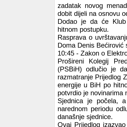
zadatak novog menad
dobit dijeli na osnovu 
Dodao je da će Klub 
hitnom postupku.
Rasprava o uvrštavanj
Doma Denis Bećirović s
10:45 - Zakon o Elektr
Prošireni Kolegij Pr
(PSBiH) odlučio je d
razmatranje Prijedlog 
energije u BiH po hitn
potvrdio je novinarima
Sjednica je počela, 
narednom periodu odluč
današnje sjednice.
Ovaj Prijedlog izazvao