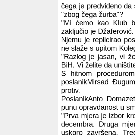
čega je predviđeno da 
"zbog čega žurba"?
"Mi ćemo kao Klub bit
zaključio je Džaferović.
Njemu je replicirao p
ne slaže s upitom Koleg
"Razlog je jasan, vi ž
BiH. Vi želite da uništ
S hitnom procedurom 
poslanikMirsad Đugum 
protiv.
PoslanikAnto Domazet
punu opravdanost u smis
"Prva mjera je izbor kr
decembra. Druga mjera
uskoro završena. Treć