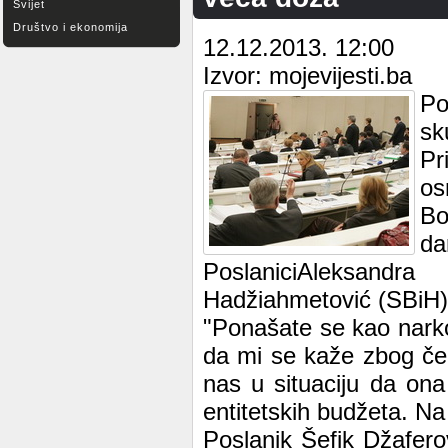
Svijet
Društvo i ekonomija
12.12.2013. 12:00
Izvor: mojevijesti.ba
Po
sk
Pr
os
Bo
da
PoslaniciAleksand
Hadžiahmetović (SBiH) 
"Ponašate se kao nark
da mi se kaže zbog čeg
nas u situaciju da on
entitetskih budžeta. Na 
Poslanik Šefik Džafero