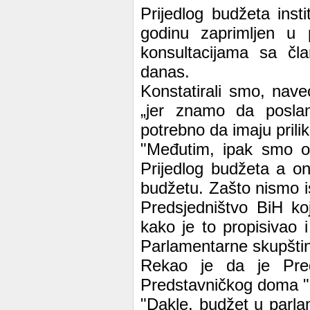
Prijedlog budžeta ins
godinu zaprimljen u 
konsultacijama sa čl
danas.
Konstatirali smo, nav
„jer znamo da poslan
potrebno da imaju prili
"Međutim, ipak smo odl
Prijedlog budžeta a o
budžetu. Zašto nismo is
Predsjedništvo BiH ko
kako je to propisivao 
Parlamentarne skupštin
Rekao je da je Pred
Predstavničkog doma "d
"Dakle, budžet u parl