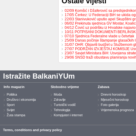
Ostale vijesti
02/09 Komšić i Džaferović sa predsjednik
17/05 Čerkez: U Federaciji BiH se ukida o
22/03 Stanivuković uputio apel Skupštini 
06/02 Prekinuta sjednica GV Mostar, Koali
04/12 Čović uz podršku iz Hrvatske najavio
10/11 POTPISANI DOKUMENTI BERLINS
07/10 Sjednica Federalne vlade u četvrtak
25/09 Danas počinje štampanje glasačkih l
31/07 OHR: Objaviti budžet u Službenom g
27/07 PODRŽAN IZVJEŠTAJ KOMISIJE Us
23/07 Savjet Ministara BiH: Usvojena strat
29/06 SNSD traži obustavu planiranja nov
Istražite BalkaniYUm
Info magazin
Slobodno vrijeme
Zabava
Politika
Moda
Dnevni horoskop
Društvo i ekonomija
Zdravlje
Mjesečni horoskop
Sport
Turistički vodič
Foto galerija
Svijet
Tehnologija
Vrijemenska prognoza
Žuta stampa
Kompjuteri i internet
Terms, conditions and privacy policy