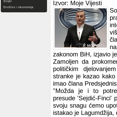
Svijet
Izvor: Moje Vijesti
Društvo i ekonomija
So
pr
in
vi
čl
na
zakonom BiH, izjavio j
Zamoljen da prokoment
političkim djelovanj
stranke je kazao kako
imao člana Predsjednis
"Možda je i to potr
presude 'Sejdić-Finci'
svoju snagu ćemo upotr
istakao je Lagumdžija,