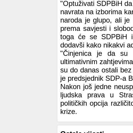
"Optuživati SDPBiH da 
navrata na izborima ka
naroda je glupo, ali j
prema savjesti i slobod
toga će se SDPBiH ist
dodavši kako nikakvi a
"Činjenica je da su
ultimativnim zahtjevima 
su do danas ostali bez
je predsjednik SDP-a B
Nakon još jedne neusp
ljudska prava u Strasb
političkih opcija razli
krize.