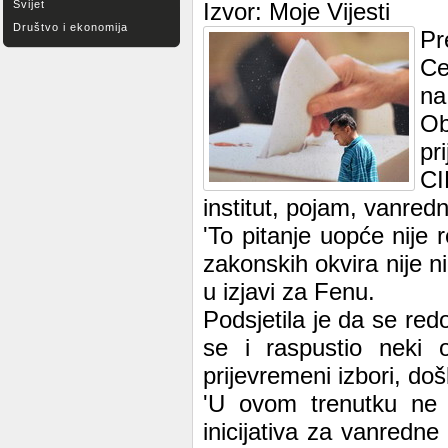
Svijet
Izvor: Moje Vijesti
Društvo i ekonomija
Pr
Ce
na
Ob
pr
CI
institut, pojam, vanredn
'To pitanje uopće nije
zakonskih okvira nije n
u izjavi za Fenu.
Podsjetila je da se red
se i raspustio neki 
prijevremeni izbori, do
'U ovom trenutku ne po
inicijativa za vanredne 