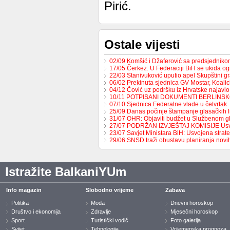
Pirić.
Ostale vijesti
02/09 Komšić i Džaferović sa predsjednik
17/05 Čerkez: U Federaciji BiH se ukida o
22/03 Stanivuković uputio apel Skupštini 
06/02 Prekinuta sjednica GV Mostar, Koali
04/12 Čović uz podršku iz Hrvatske najavio
10/11 POTPISANI DOKUMENTI BERLINS
07/10 Sjednica Federalne vlade u četvrtak
25/09 Danas počinje štampanje glasačkih l
31/07 OHR: Objaviti budžet u Službenom g
27/07 PODRŽAN IZVJEŠTAJ KOMISIJE Us
23/07 Savjet Ministara BiH: Usvojena strat
29/06 SNSD traži obustavu planiranja nov
Istražite BalkaniYUm
Info magazin
Slobodno vrijeme
Zabava
Politika
Moda
Dnevni horoskop
Društvo i ekonomija
Zdravlje
Mjesečni horoskop
Sport
Turistički vodič
Foto galerija
Svijet
Tehnologija
Vrijemenska prognoza