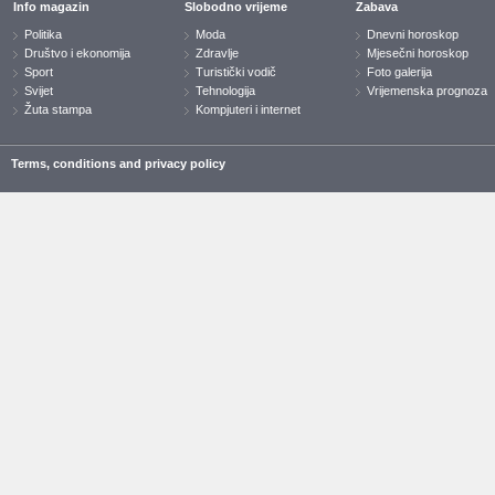
Info magazin
Slobodno vrijeme
Zabava
Politika
Moda
Dnevni horoskop
Društvo i ekonomija
Zdravlje
Mjesečni horoskop
Sport
Turistički vodič
Foto galerija
Svijet
Tehnologija
Vrijemenska prognoza
Žuta stampa
Kompjuteri i internet
Terms, conditions and privacy policy