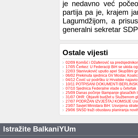
je nedavno već počeo 
partija pa je, krajem 
Lagumdžijom, a prisus
generalni sekretar SDP
Ostale vijesti
02/09 Komšić i Džaferović sa predsjednik
17/05 Čerkez: U Federaciji BiH se ukida o
22/03 Stanivuković uputio apel Skupštini 
06/02 Prekinuta sjednica GV Mostar, Koali
04/12 Čović uz podršku iz Hrvatske najavio
10/11 POTPISANI DOKUMENTI BERLINS
07/10 Sjednica Federalne vlade u četvrtak
25/09 Danas počinje štampanje glasačkih l
31/07 OHR: Objaviti budžet u Službenom g
27/07 PODRŽAN IZVJEŠTAJ KOMISIJE Us
23/07 Savjet Ministara BiH: Usvojena strat
29/06 SNSD traži obustavu planiranja nov
Istražite BalkaniYUm