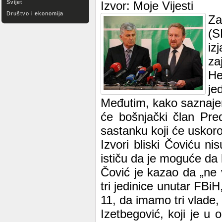
Svijet
Izvor: Moje Vijesti
Društvo i ekonomija
Za
(S
iz
za
He
je
Međutim, kako saznajemo
će bošnjački član Pre
sastanku koji će uskoro
Izvori bliski Čoviću ni
ističu da je moguće da 
Čović je kazao da „ne 
tri jedinice unutar FBiH
11, da imamo tri vlade,
Izetbegović, koji je u