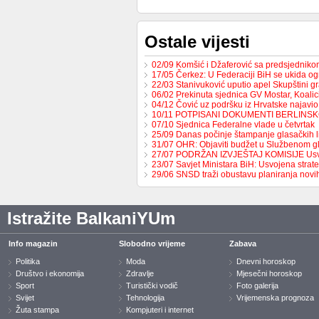
Ostale vijesti
02/09 Komšić i Džaferović sa predsjednik
17/05 Čerkez: U Federaciji BiH se ukida o
22/03 Stanivuković uputio apel Skupštini 
06/02 Prekinuta sjednica GV Mostar, Koali
04/12 Čović uz podršku iz Hrvatske najavio
10/11 POTPISANI DOKUMENTI BERLINS
07/10 Sjednica Federalne vlade u četvrtak
25/09 Danas počinje štampanje glasačkih l
31/07 OHR: Objaviti budžet u Službenom g
27/07 PODRŽAN IZVJEŠTAJ KOMISIJE Us
23/07 Savjet Ministara BiH: Usvojena strat
29/06 SNSD traži obustavu planiranja nov
Istražite BalkaniYUm
Info magazin
Slobodno vrijeme
Zabava
Politika
Moda
Dnevni horoskop
Društvo i ekonomija
Zdravlje
Mjesečni horoskop
Sport
Turistički vodič
Foto galerija
Svijet
Tehnologija
Vrijemenska prognoza
Žuta stampa
Kompjuteri i internet