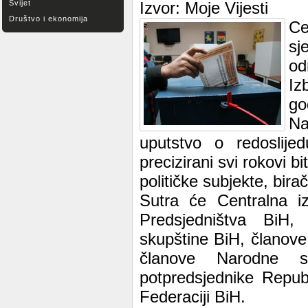
Svijet
Izvor: Moje Vijesti
Društvo i ekonomija
Ce
sj
od
Iz
go
Na
uputstvo o redoslijed
precizirani svi rokovi 
političke subjekte, bir
Sutra će Centralna iz
Predsjedništva BiH,
skupštine BiH, članov
članove Narodne sk
potpredsjednike Repub
Federaciji BiH.