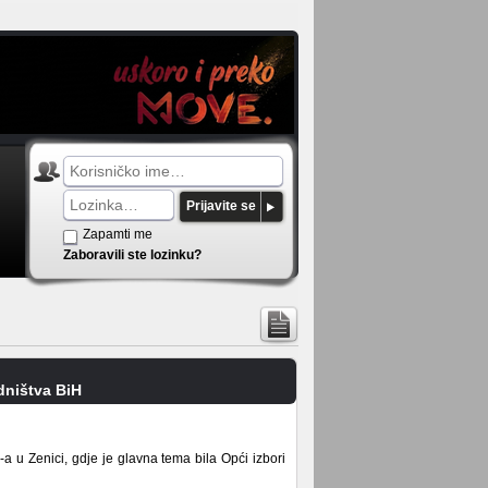
Prijavite se
Zapamti me
Zaboravili ste lozinku?
dništva BiH
u Zenici, gdje je glavna tema bila Opći izbori