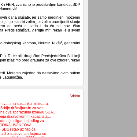
ZDK i FBiH, zvanično je predstavljen kandidat SDP
žiomerović.
ovih dana slušate, jer samo ujedinjeni možemo
 jer je istinski želim, jer želim promijeniti stanje
ujem da neću ni sada i da ću biti novi član
a Predsjedništva, vjerujte mi", rekao je u svom
o-dobojskog kantona, Nermin Nikšić, generalni
P-a. To će biti drugi član Predsjedništva BiH koji
 kojom izlazimo pred građane za ove izbore", rekao
bijedi. Moramo zajedno da nastavimo ovim putem
je Lagumdžija.
Arhiva
elovala na sastanku ministara…
 Srbije državljansto za sve…
isana dva sporazuma između SDA…
jenja državotvornih kapaciteta…
adu nije stigao prijedlog za…
ODIKA I IVANCOVA
o SDS i stao uz Mićića
nald o izazovima s kojima se…