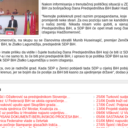
Nakon informisanja o trenutačnoj političkoj situaciji u 
BiH za bošnjačkog člana Predsjedništva BiH Bakir Had
"Nemojte pokleknuti pred raznim propagandama, koje 
promijeniti neke stvari. Za ovu poziciju sam se kandidirao,
u našoj zemlji. Nikada nisam volio gubiti, a vjer
Predsjedništva BiH, a SDP BiH će opet imati svog član
izlaganju Hadžiomerović.
merovića, na skupu su se članovima obratili Munib Huseinagić, premijer Zeničk
 BiH, te Zlatko Lagumdžija, predsjednik SDP BiH.
imate priliku da vidite i čujete budućeg člana Predsjedništva BiH koji će biti iz SD
-a i ne samo to, to će biti prvi predsjednik BiH, i upravo to je politika SDP BiH sa
ik SDP BiH Zlatko Lagumdžija u svom izlaganju.
ca, ovo je radnički grad. Kada SDP u Zenici pobijedi tada SDP u cijeloj BiH po
krenuo, jer se bojim da će poslije za BiH biti kasno za ujedinjenje države“, dodao 
i
ić i Džaferović sa predsjednikom Slovenije…
25/06 Turković sudj
ez: U Federaciji BiH se ukida ograničenje…
21/06 Dodik traži od
ivuković uputio apel Skupštini grada:…
17/06 Čović: Potp
inuta sjednica GV Mostar, Koalicija za…
13/06 Projekti slabl
 uz podršku iz Hrvatske najavio uvjerljivu…
09/06 Višković: U Vl
TPISANI DOKUMENTI BERLINSKOG PROCESA BiH…
05/06 SASTANAK D
nica Federalne vlade u četvrtak
01/06 Mitrić napusti
s počinje štampanje glasačkih listića…
27/05 Špirić i McDo