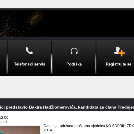
Telefonski servis
Podrška
Registrujte se
ci predstavio Bakira Hadžiomerovića, kandidata za člana Predsje
12:00
jesti
Danas je održana proširena sjednica KO SDPBiH ZDK-a 
2014.