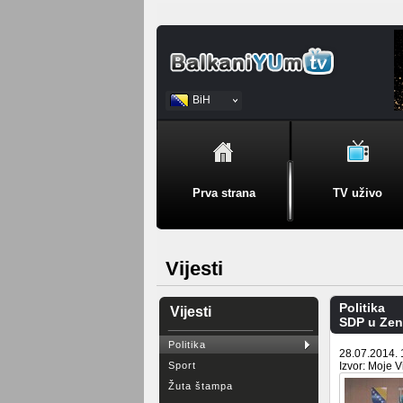
BiH
Srpski
Prva strana
TV uživo
Vijesti
Politika
Vijesti
SDP u Zeni
Politika
28.07.2014. 
Sport
Izvor: Moje Vi
Žuta štampa