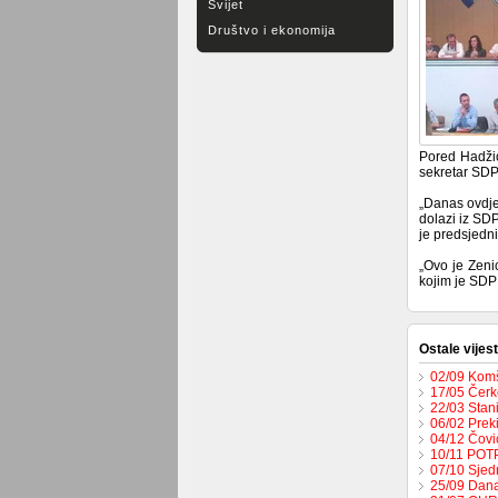
Svijet
Društvo i ekonomija
Pored Hadžio
sekretar SDP
„Danas ovdje 
dolazi iz SDP
je predsjedn
„Ovo je Zeni
kojim je SDP 
Ostale vijest
02/09 Komš
17/05 Čerk
22/03 Stan
06/02 Prek
04/12 Čović
10/11 PO
07/10 Sjed
25/09 Dana