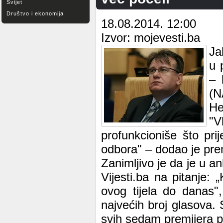
Svijet
Društvo i ekonomija
18.08.2014. 12:00
Izvor: mojevesti.ba
Ja
u 
– 
(N
He
"V
profunkcioniše što pr
odbora" – dodao je prem
Zanimljivo je da je u an
Vijesti.ba na pitanje: 
ovog tijela do danas"
najvećih broj glasova.
svih sedam premijera p