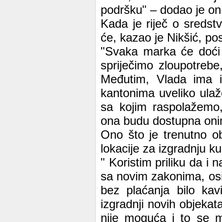
podršku" – dodao je on
Kada je riječ o sreds
će, kazao je Nikšić, po
"Svaka marka će doći 
spriječimo zloupotrebe
Međutim, Vlada ima i
kantonima uveliko ula
sa kojim raspolažemo
ona budu dostupna onim
Ono što je trenutno o
lokacije za izgradnju ku
" Koristim priliku da i
sa novim zakonima, osi
bez plaćanja bilo kav
izgradnji novih objekata
nije moguća i to se m