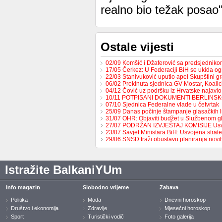
realno bio težak posao"
Ostale vijesti
02/09 Komšić i Džaferović sa predsjednik
17/05 Čerkez: U Federaciji BiH se ukida o
22/03 Stanivuković uputio apel Skupštini 
06/02 Prekinuta sjednica GV Mostar, Koali
04/12 Čović uz podršku iz Hrvatske najavio
10/11 POTPISANI DOKUMENTI BERLINS
07/10 Sjednica Federalne vlade u četvrtak
25/09 Danas počinje štampanje glasačkih l
31/07 OHR: Objaviti budžet u Službenom g
27/07 PODRŽAN IZVJEŠTAJ KOMISIJE Us
23/07 Savjet Ministara BiH: Usvojena strat
29/06 SNSD traži obustavu planiranja nov
Istražite BalkaniYUm
Info magazin
Slobodno vrijeme
Zabava
Politika
Moda
Dnevni horoskop
Društvo i ekonomija
Zdravlje
Mjesečni horoskop
Sport
Turistički vodič
Foto galerija