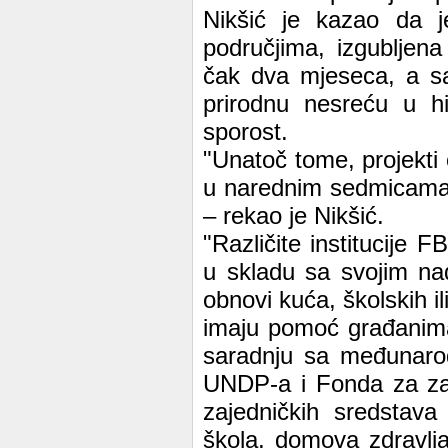
Nikšić je kazao da j
područjima, izgubljen
čak dva mjeseca, a sada
prirodnu nesreću u hi
sporost.
"Unatoč tome, projekti
u narednim sedmicama 
– rekao je Nikšić.
"Različite institucije F
u skladu sa svojim na
obnovi kuća, školskih il
imaju pomoć građanima 
saradnju sa međunarod
UNDP-a i Fonda za zaš
zajedničkih sredstava
škola, domova zdravlja