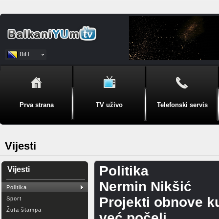
BiH
Srpski
Prva strana
TV uživo
Telefonski servis
Vijesti
Politika
Vijesti
Nermin Nikšić
Politika
Projekti obnove k
Sport
Žuta štampa
već počeli