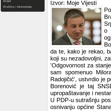
Svijet
Izvor: Moje Vijesti
Društvo i ekonomija
Po
Br
Sr
o 
og
Bo
da te, kako je rekao, 
koji su nezadovoljni, zab
'Odgovornost za stanje 
sam spomenuo Milorad
Radojičić', ustvrdio je
Borenović je taj SNS
upropaštavanje i nesta
U PDP-u sutrašnju pos
osnivanju općine Stana