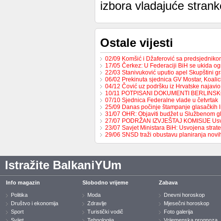
izbora vladajuće stran
Ostale vijesti
02/09 Komšić i Džaferović sa predsjednik
17/05 Čerkez: U Federaciji BiH se ukida o
22/03 Stanivuković uputio apel Skupštini 
06/02 Prekinuta sjednica GV Mostar, Koali
04/12 Čović uz podršku iz Hrvatske najavio
10/11 POTPISANI DOKUMENTI BERLINS
07/10 Sjednica Federalne vlade u četvrtak
25/09 Danas počinje štampanje glasačkih l
31/07 OHR: Objaviti budžet u Službenom g
27/07 PODRŽAN IZVJEŠTAJ KOMISIJE Us
23/07 Savjet Ministara BiH: Usvojena strat
29/06 SNSD traži obustavu planiranja nov
Istražite BalkaniYUm
Info magazin
Slobodno vrijeme
Zabava
Politika
Moda
Dnevni horoskop
Društvo i ekonomija
Zdravlje
Mjesečni horoskop
Sport
Turistički vodič
Foto galerija
Svijet
Tehnologija
Vrijemenska prognoza